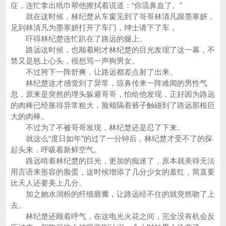
症，连忙拿出纸巾帮他擦拭着说道：“你流鼻血了。”
就在这时候，林纪楚从车窗见到了哥哥林清凡跟墨寒妍，
见到林清凡为墨寒妍打开了车门，绅士请下了车，
吓得林纪楚连忙趴在了路远的腿上。
路远这时候，也顺着刚才林纪楚的目光发现了这一幕，不
禁又是怒上心头，很想骂一声狗男女。
不过胯下一阵舒爽，让路远都差点射了出来。
林纪楚这才感觉到了异常，琼鼻传来一阵难闻的男性气
息，原来是突然的埋头躲避哥哥，怕给他发现，正好因为路远
的肉棒已经胀得异常粗大，脸颊隔着裤子触碰到了路远那根巨
大的肉棒。
不过为了不被哥哥发现，林纪楚还是忍了下来。
就这么“度日如年”的过了一分钟后，林纪楚才受不了的探
起头来，呼吸着新鲜空气。
路远啃着林纪楚的目光，更加的痴迷了，原本就美得无法
用言语来形容的脸蛋，这时候增添了几分少女的羞红，简直要
比天人还要美上几分。
加之她水润粉的纤细唇瓣，让路远经不住的就突然吻了上
去。
林纪楚还顾着呼气，在这电光火花之间，完全没有机会反