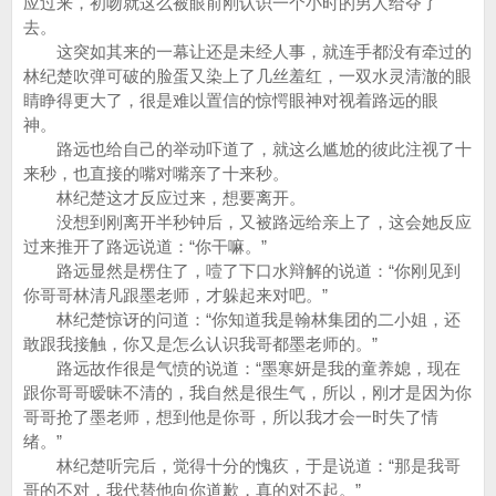
应过来，初吻就这么被眼前刚认识一个小时的男人给夺了
去。
这突如其来的一幕让还是未经人事，就连手都没有牵过的
林纪楚吹弹可破的脸蛋又染上了几丝羞红，一双水灵清澈的眼
睛睁得更大了，很是难以置信的惊愕眼神对视着路远的眼
神。
路远也给自己的举动吓道了，就这么尴尬的彼此注视了十
来秒，也直接的嘴对嘴亲了十来秒。
林纪楚这才反应过来，想要离开。
没想到刚离开半秒钟后，又被路远给亲上了，这会她反应
过来推开了路远说道：“你干嘛。”
路远显然是楞住了，噎了下口水辩解的说道：“你刚见到
你哥哥林清凡跟墨老师，才躲起来对吧。”
林纪楚惊讶的问道：“你知道我是翰林集团的二小姐，还
敢跟我接触，你又是怎么认识我哥都墨老师的。”
路远故作很是气愤的说道：“墨寒妍是我的童养媳，现在
跟你哥哥暧昧不清的，我自然是很生气，所以，刚才是因为你
哥哥抢了墨老师，想到他是你哥，所以我才会一时失了情
绪。”
林纪楚听完后，觉得十分的愧疚，于是说道：“那是我哥
哥的不对，我代替他向你道歉，真的对不起。”