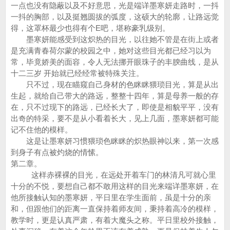
一点也没有隐蔽以及不好意思，光是端详墨寒妍走路时，一抖
一抖的胸部，以及挺翘圆拔的弧度，这硕大的轮廓，让路远觉
得，这罩杯最少也得有个E吧，堪称豪乳级别。
墨寒妍能感受到这炽热的目光，以往她不管是在街上或者
是充满青春荷尔蒙的校园之中，她对这些目光都已经习以为
常，毕竟娇美的面容，令人无法挪开眼珠子的丰腴曲线，是从
十二三岁 开始就已经经常被特殊关注。
只不过，现在瞄窥自己身材的色眯眯猥琐目光，算是从出
生起，就给自己带大的路远，整整十四年，算是母养一般的存
在，只不过现下的路远，已经长大了，即使是相貌平平，没有
出奇的特采，要不是从小看着长大，见上几面，墨寒妍都可能
记不住他的模样。
这是让墨寒妍习惯猥琐色眯眯的炽热眼神以来，第一次感
到身子有点被灼烧的情愫。
第二章。
这样赤裸裸的目光，在远处开着车门的林清凡可就心里
十分的不悦，要想自己都不敢用这样的目光来端详墨寒妍，在
他所接触认知的墨寒妍，平日里在学生面前，虽是十分的亲
和，但跟他们的距离一直保持着师友间，秉持着高冷的模样，
教学时，更是认真严肃，有着大魔头之称。平日里校外接触，