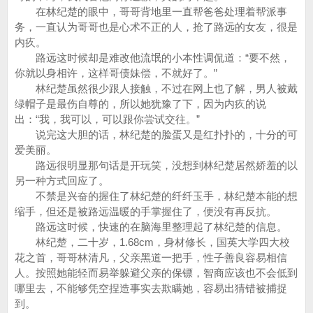
在林纪楚的眼中，哥哥背地里一直帮爸爸处理着帮派事
务，一直认为哥哥也是心术不正的人，抢了路远的女友，很是
内疚。
路远这时候却是难改他流氓的小本性调侃道：“要不然，
你就以身相许，这样哥债妹偿，不就好了。”
林纪楚虽然很少跟人接触，不过在网上也了解，男人被戴
绿帽子是最伤自尊的，所以她犹豫了下，因为内疚的说
出：“我，我可以，可以跟你尝试交往。”
说完这大胆的话，林纪楚的脸蛋又是红扑扑的，十分的可
爱美丽。
路远很明显那句话是开玩笑，没想到林纪楚居然娇羞的以
另一种方式回应了。
不禁是兴奋的握住了林纪楚的纤纤玉手，林纪楚本能的想
缩手，但还是被路远温暖的手掌握住了，便没有再反抗。
路远这时候，快速的在脑海里整理起了林纪楚的信息。
林纪楚，二十岁，1.68cm，身材修长，国英大学四大校
花之首，哥哥林清凡，父亲黑道一把手，性子善良容易相信
人。按照她能轻而易举躲避父亲的保镖，智商应该也不会低到
哪里去，不能够凭空捏造事实去欺瞒她，容易出猜错被捕捉
到。