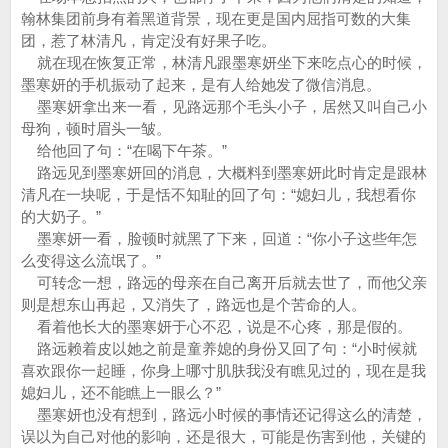
翰林集团前身有着黑道背景，现在更是国内屈指可数的大集
团，惹了林清凡，肯定没有好果子吃。
就在现在恢复正常，林清凡跟墨寒妍坐下来吃点心的时候，
墨寒妍的手机振动了起来，是有人给她发了微信消息。
墨寒妍拿出来一看，见路远那个毛头小子，居然又叫自己小
母狗，顿时眉头一皱。
给他回了句：“在喝下午茶。”
路远见到墨寒妍回的消息，大概料到墨寒妍此时肯定是跟林
清凡在一块呢，于是恬不知耻的回了句：“媳妇儿，我想看你
的大奶子。”
墨寒妍一看，脸顿时就黑了下来，回道：“你小子这些年怎
么变得这么流氓了。”
可转念一想，路远的母亲在自己离开后就去世了，而他父亲
则是想东山再起，又消失了，路远也是个苦命的人。
看着他长大的墨寒妍于心不忍，说是不心疼，那是假的。
路远赖着皮以她之前是童养媳的身份又回了句：“小时候就
喜欢跟你一起睡，你身上哪寸肌肤我没有瞧见过的，现在是我
媳妇儿，还不能瞧上一眼么？”
墨寒妍也没有想到，路远小时候的事情还记得这么的清楚，
误以为自己对他的影响，还是很大，可能是伤害到他，关键的