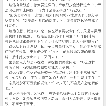
路远有些疑惑，像秦昊这样的，应该很少会选择这专业，于
是便在操场上问他：“你为什么会选择这个行业呢。”
“因为美女多吧，比如，知道咱校的校花沐清漓吧，她就是
这专业的。”秦昊毫不避讳的说道，很明显是将路远给当成了
好哥们。
路远心想，就这点出息，但也没有再说些什么，只是秦昊用
肩膀蹭了蹭路远，一脸贼眉鼠眼的样子问道：“中午的时候，
可是见到你跟墨寒妍下车了，什么情况啊，真人不露相吗？”
路远这时候才发现，这小子原来是打这主意，但心中对墨寒
妍的怨气难消，于是便说道：“是的，就是以前我家的童养
媳，后来她父亲发家了，又回去了。”
秦昊的点儿却是不在这，试探性的再度问道：“怎么这样，
可惜了啊，看她那蜂腰翘臀肥乳大长腿的。”
路远心想，你这跟你外貌一个猥琐样，出于对墨寒妍的怨
气，他又说道：“下午才摸了她的大奶子，一只手都抓不住。”
秦昊满脸不可置信的说道：“什么？哥们不会是在忽悠我的
吧。”
路远见他不信，又说道：“有必要欺骗你么？又没有什么好
处，再说，她是这学校的红人老师，给别人说出去，我不得遭
殃，不至于不至于。”