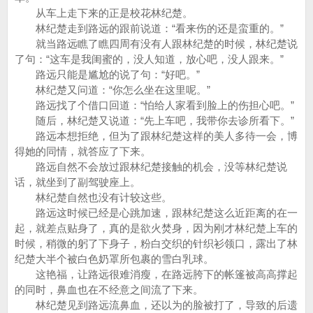
从车上走下来的正是校花林纪楚。
林纪楚走到路远的跟前说道：“看来伤的还是蛮重的。”
就当路远瞧了瞧四周有没有人跟林纪楚的时候，林纪楚说
了句：“这车是我闺蜜的，没人知道，放心吧，没人跟来。”
路远只能是尴尬的说了句：“好吧。”
林纪楚又问道：“你怎么坐在这里呢。”
路远找了个借口回道：“怕给人家看到脸上的伤担心吧。”
随后，林纪楚又说道：“先上车吧，我带你去诊所看下。”
路远本想拒绝，但为了跟林纪楚这样的美人多待一会，博
得她的同情，就答应了下来。
路远自然不会放过跟林纪楚接触的机会，没等林纪楚说
话，就坐到了副驾驶座上。
林纪楚自然也没有计较这些。
路远这时候已经是心跳加速，跟林纪楚这么近距离的在一
起，就差点贴身了，真的是欲火焚身，因为刚才林纪楚上车的
时候，稍微的躬了下身子，粉白交织的针织衫领口，露出了林
纪楚大半个被白色奶罩所包裹的雪白乳球。
这艳福，让路远很难消瘦，在路远胯下的帐篷被高高撑起
的同时，鼻血也在不经意之间流了下来。
林纪楚见到路远流鼻血，还以为的脸被打了，导致的后遗