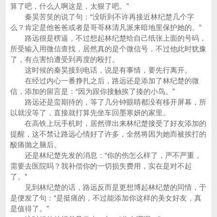
算了吧，什么人啊这是，太狠了吧。”
秦昊苦笑的说了句：“没听到不许再接近林纪楚几个字
么？肯定是他爸爸或者是哥哥林清凡派来暗地里保护她的。”
路远很是楞逼，不过想起林纪楚给自己纸张上面的号码，
所受输入用微信查找，居然真的是个微信号，不过他此时犹豫
了，有点害怕遭受到再度的殴打。
这时候的秦昊接到电话，说是有事情，要先行离开。
在经过内心一番挣扎之后，路远还是添加了林纪楚的微
信，添加的留言是：“因为跟你接触挨了揍的小鸟。”
路远还是蛮期待的，等了几分钟眼睛都没有移开屏幕，所
以就没等了，直接就打算先坐车回墨寒妍的家里。
在高铁上玩手机时，居然弹出来林纪楚接受了好友添加的
提醒，这不禁让路远心情好了许多，全然将因为她而被挨打的
酸痛抛之脑后。
还是林纪楚先发的消息：“你的伤怎么样了，严不严重，
需要去医院吗？我补偿你的一切损失费用，实在是对不起
了。”
见到林纪楚的话，路远反而是更想博起林纪楚的同情，于
是便发了句：“是挺痛的，不过能添加你这样的美女好友，真
是值得了。”