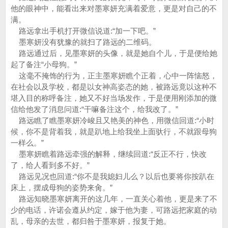
他的眼神中，能看出来对墨寒妍充满着爱意，更是对自己的不
满。
路远拿出手机打开微信说道:“加一下吧。”
墨寒妍没有犹豫的就扫了路远的二维码。
路远通过后，见墨寒妍的头像，就是她自个儿，于是便给她
起了备注“小母狗。”
这毫不掩饰的行为，正主墨寒妍瞧个正着，心中一阵恼怒，
在社会以及学校，都是以女神高姿态的她，被路远竟以这种不
堪入目的称呼备注，她又不好当场发作，于是便用刚添加的微
信给他发了消息问道:“干嘛备注这个，给我改了。”
路远瞧了瞧墨寒妍冷峻且又艳美的神色，用微信回道:“小时
候，你不是背着我，就是趴地上给我坐上面驮行，不就跟母狗
一样么。”
墨寒妍瞧着路远牵强的解释，继续回道:“反正不行，快改
了，给人看到多不好。”
路远见况也回道:“你不是我媳妇儿么？以后也要将你按趴在
床上，摆成母狗的姿势来肏。”
路远知晓墨寒妍离开的这几年，一直关心着他，更是来了不
少的电话，许诺会遵从约定，嫁于他为妻，可路远把家庭的动
乱，母亲的去世，都归咎于墨寒妍，报复于她。