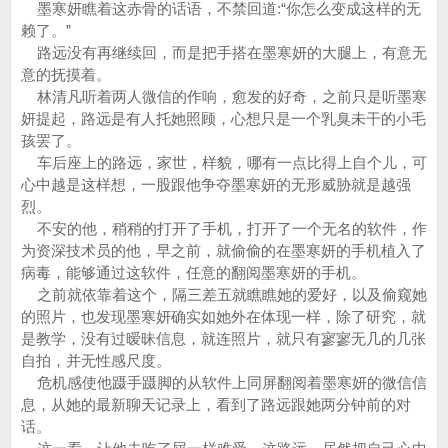
墨寒妍瞧着这赤骨的话语，不禁回道:“你怎么变成这样的无
赖了。”
路远没有再继续回，而是把手搭在墨寒妍的大腿上，有意无
意的抚摸着。
林清凡听着两人微信的作响，愈发的好奇，之前只是听墨寒
妍提起，路远是有人托她照顾，心想只是一个乳臭未干的小毛
孩罢了。
车后座上的路远，家世，样貌，哪有一点比得上自个儿，可
心中越是这样想，一股跟他争夺墨寒妍的无形威胁就是越强
烈。
不安的他，稍稍的打开了手机，打开了一个无名的软件，作
为资深技术员的他，早之前，就偷偷的在墨寒妍的手机植入了
病毒，能够通过这软件，任意的翻阅墨寒妍的手机。
之前就依靠着这个，隔三差五就瞧瞧她的爱好，以及偷窥她
的照片，也发现墨寒妍确实如她外在体现一样，除了研究，就
是教学，没有过暧昧信息，就连照片，就只有寥寥无几的几张
自拍，并无性感尺度。
危机感使他蹑手蹑脚的从软件上同屏翻阅着墨寒妍的微信信
息，从她的最新聊天记录上，看到了路远跟她两分钟前的对
话。