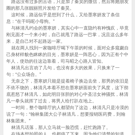
路远没有过多的言语，只是加了秦昊的微信，然后将她朋友
圈的那几张靓丽照片发给了秦昊。
这时候，路远似乎是想到了什么，又给墨寒妍发了条信
息：“在干吗呢小母狗。”
与林清凡约会的墨寒妍，其实心中一直隐约有种愧疚，毕竟
刚见面才一个来小时，自己就甩了路远一巴掌，况且这么多年
来，是自己对不起路远一家。
就在两人找到一家咖啡厅喝下午茶的时候，面对众多窥觑自
己身材样貌色眯眯的目光，墨寒妍是一阵恶心，因为正有个中
年人，使劲的往这边靠着，司马昭之心路人皆知。
林清凡出言劝了几句，也没有多大的效果，只换来了一
句：“公众场合。”
无奈之下，墨寒妍只能是提着椅子换边去坐，那男的依旧是
不依不饶的，林清凡本着不想在墨寒妍面前失了风度，这下彻
底惹怒了林清凡，如此明目张胆的对心中圣洁女神骚扰，林清
凡一拳头就挥了过去，将男人给打趴在地上。
一时间，整个咖啡厅的人都望向了这边，林清凡只是冷漠的
说了一句：“翰林集团大公子林清凡，想要报销医药费，到翰
林集团来。”
林清凡话落，那人立马就一脸恐慌，赶忙跑路了。
在场本想拍照的人，也都停了下来，因为他们清楚的知道，