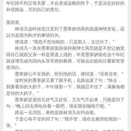
年纪得不到父母关爱，才会变成这般的性子，于是决定好好的
补偿路远，尽到自己的责任。
第四章。
林清凡这时候也注意到了墨寒妍俏美的面庞神情变化，还
以为是因为刚才的事情扫兴。
便说道：“我也不想动粗的，只是那人，太过分了。”
林清凡一直在墨寒妍面前保持着绅士风范就是不想让她觉
得自己就跟父亲一样是黑道上混的，毕竟墨寒妍能在这个年纪
就读博完成为国内头等学府的教师，可能会比较的注重家世背
景清白。
墨寒妍心不在焉的，听到他的话，便回道：“没有没有。”
这时候的墨寒妍又看了眼手机，见路远发了句：“快点，
我要看你的大奶子，中午摸那一下，我就忍不住了，满脑海都
是你的大奶子。”
墨寒妍是觉得又好气又好笑，又生气不起来，只能是回了
句：“晚上回去再给你看一眼吧，现在我在咖啡厅呢。”
路远一见消息，果然是跟林清凡在约会呢。
于是心有不甘的回了句：“我不管，现在去厕所给我拍一
张。”