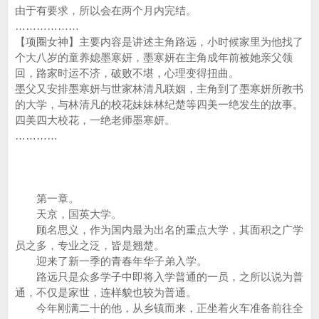
由于有要求，所以会在两个月内完结。
………………
【项圈女神】主要内容是讲述主角路远，小时候家里为他找了
个大八岁的童养媳墨寒妍，墨寒妍在主角成年前被她亲父领
回，路家时运不济，破败不堪，心理变得扭曲。
墨父又安排墨寒妍与世家林清凡联姻，主角到了墨寒妍所教书
的大学，与林清凡的校花妹妹林纪楚等四美一绝发生的故事。
四美四大校花，一绝老师墨寒妍。
…………
第一章。
天京，国英大学。
顾名思义，作为国内最为出名的重点大学，其面积之广学
员之多，专业之泛，皆是翘楚。
迎来了新一季的青春年华子弟入学。
路远只是众多学子中即将入学普通的一员，之所以说为普
通，不仅是家世，连样貌也较为普通。
今年刚满二十的他，从乡镇而来，正坐着火车准备前往全