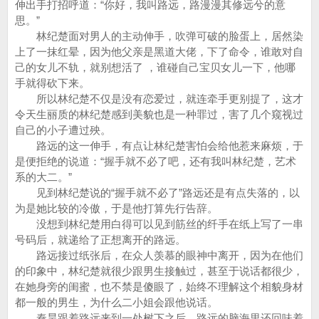
伸出手打招呼道：“你好，我叫路远，路漫漫其修远兮的意
思。”
林纪楚面对男人的主动伸手，吹弹可破的脸蛋上，居然染
上了一抹红晕，因为他父亲是黑道大佬，下了命令，谁敢对自
己的女儿不轨，就别想活了 ，谁碰自己宝贝女儿一下，他哪
手就得砍下来。
所以林纪楚不仅是没有恋爱过，就连牵手更别提了，这才
令天生丽质的林纪楚感到美貌也是一种罪过，害了几个窥视过
自己的小子遭过殃。
路远的这一伸手，有点让林纪楚害怕会给他惹来麻烦，于
是便拒绝的说道：“握手就不必了吧，还有我叫林纪楚，艺术
系的大二。”
见到林纪楚说的“握手就不必了”路远还是有点失落的，以
为是她比较的冷傲，于是他打算先行告辞。
没想到林纪楚用白得可以见到筋丝的纤手在纸上写了一串
号码后，就递给了正想离开的路远。
路远接过纸张后，在众人羡慕的眼神中离开，因为在他们
的印象中，林纪楚就很少跟男生接触过，甚至于说话都很少，
在她身旁的闺蜜，也不禁是傻眼了，始终不理解这个相貌身材
都一般的男生，为什么二小姐会跟他说话。
秦昊跟着路远来到一处树下之后，路远的脑海里还回味着