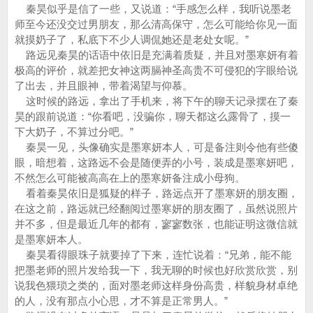
秦昊似乎是信了一些，又说道：“手感怎么样，我听说墨老
师至今还没交过男朋友，那么清高保守，怎么可能给你见一面
就摸奶子了，私底下不少人调侃她还是老处女呢。”
路远见秦昊的话语中依旧是充满着质疑，并且对墨寒妍有着
极高的评价，就差把女神这两膈神圣高贵不可侵犯的字眼给说
了出去，并且眼神，带着渴望与仰慕。
这时候的路远，拿出了手机来，将下午的聊天记录摆在了秦
昊的跟前说道：“你看吧，没骗你，聊天都这么露骨了，摸一
下大奶子，不算过分吧。”
秦昊一见，头像确实是墨寒妍本人，可是备注则令他有些傻
眼，暗想着，这路远不会是随便弄的小号，装成是墨寒妍吧，
不然怎么可能被高高在上的墨寒妍备注成小母狗。
看着秦昊依旧是狐疑的样子，路远点开了墨寒妍的朋友圈，
在这之前，路远就已经翻阅过墨寒妍的朋友圈了，虽然说照片
并不多，但是最近几年的都有，寥寥数张，也能证明这微信就
是墨寒妍本人。
秦昊看得眼珠子就要掉了下来，连忙说着：“兄弟，能不能
把墨老师的照片发给我一下，我无聊的时候也好欣赏欣赏，别
说我色猥琐之类的，面对墨老师这样身份高贵，样貌身材卓绝
的人，没有那点小心思，才不算是正常男人。”