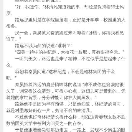
墨寒妍轻声细语的说道。
“好，我送你。”林清凡知道她的事，却还是保持着绅士风
度。
路远那里则是在学院里逛着，正好是开学季，校园里的人
很多。
没一会，秦昊就兴奋的跑过来叫喊着:“卧槽，你猜我看见
谁了。”
路远不以为然的说道:“谁啊？”
“四美一绝中的林纪楚，大校花一枚耶，真有眼福今天。”
一听到美女，路远也是来了精神，不过似乎是想起来了什
么。
就朝着秦昊问道:“这林纪楚，不会是翰林集团的千金
吧。”
秦昊搭着路远的肩膀悄咪咪的说道:“难不成你也窥觑她很
久了，调查得这么清楚，可得小心点，这妞儿可是带刺的，凭
着她的家世背景，分分钟能让你在人间蒸发。”
路远倒不是因为早有预谋，只是他知道，林纪楚的哥哥，
就是对墨寒妍痴心一片，穷追不舍的林清凡。
不过倒也好奇林纪楚长得什么样，能在这青春靓女数不胜
数的国英大学中被列为四美之一的存在。
于是便跟着秦昊朝那边走去，一路上，发现不少男生的眼