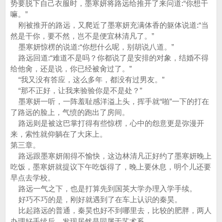
势要脱下自己衣服时，墨寒妍将路远给推开了来问道:“你想干
嘛。”
刚被推开的路远，又爬近了墨寒妍充满体香的躯体说道:“当
然是干你，要不然，岂不是便宜林清凡了。”
墨寒妍惊楞的说道:“你想什么呢，别胡说八道。”
路远回道:“难道不是吗？你都说了是安排的对象，结婚不得
给他肏，还是说，你已经被肏过了。”
“我又没有答应，这么多年，都没有过男友。”
“那不正好，让我来验验你是不是处？”
墨寒妍一听，一阵羞耻感洋溢上头，挥手就“啪”一下的打在
了路远的脸上，气愤的跑出了房间。
路远则是被这巴掌打得有些惊楞，心中的怨意更是弥漫开
来，索性就仰躺在了大床上。
第三章。
路远跟墨寒妍闹得不愉快，这边林清凡正好约了墨寒妍晚上
吃饭，墨寒妍就提议下午吃饭得了，晚上要休息，明个儿还要
早点去学校。
路远一气之下，也是打算先到国英大学办理入学手续。
好巧不巧的是，刚好就遇到了在车上认识的秦昊。
比起路远的普通，秦昊也好不到哪里去，比较的肥胖，两人
办理好手续后，发现居然是同属于艺术系。