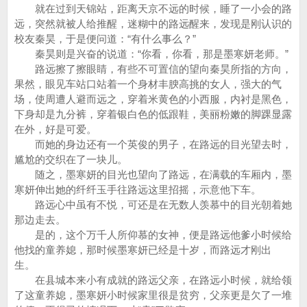
就在过到天锦站，距离天京不远的时候，睡了一小会的路
远，突然就被人给推醒，迷糊中的路远醒来，发现是刚认识的
校友秦昊，于是便问道：“有什么事么？”
秦昊则是兴奋的说道：“你看，你看，那是墨寒妍老师。”
路远擦了擦眼睛，有些不可置信的望向秦昊所指的方向，
果然，眼见车站口站着一个身材丰腴高挑的女人，强大的气
场，使周遭人避而远之，穿着米黄色的小西服，内衬是黑色，
下身却是九分裤，穿着银白色的低跟鞋，美丽粉嫩的脚踝显露
在外，好是可爱。
而她的身边还有一个英俊的男子，在路远的目光望去时，
尴尬的交织在了一块儿。
随之，墨寒妍的目光也望向了路远，在满载的车厢内，墨
寒妍伸出她的纤纤玉手往路远这里招摇，示意他下车。
路远心中虽有不悦，可还是在无数人羡慕中的目光朝着她
那边走去。
是的，这个万千人所仰慕的女神，便是路远他爹小时候给
他找的童养媳，那时候墨寒妍已经是十岁，而路远才刚出
生。
在县城本来小有成就的路远父亲，在路远小时候，就给领
了这童养媳，墨寒妍小时候家里很是贫穷，父亲更是欠了一堆