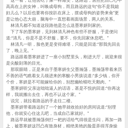
这一看，让他去吃了屎一样难受，这路远，居然把自己心中
高高在上的女神，叫唤成母狗，而且路远的这句“你不是我媳
妇儿么？以后也要将你按趴在床上，摆成母狗的姿势来肏”更
是让他心态大崩，脑海中一直想着画面场景，两人的关系。
林清凡都不知道这段路他是怎么送墨寒妍到家的。
下了车的墨寒妍，见到林清凡神色有些不舒服，于是便问
道:“清凡，你是不是不舒服，要不，你先回家休息吧。”
林清凡一听，脸色更是变得难堪，只能是回道:“那我先回去
了，晚上见。”
路远跟着墨寒妍进了一座小别墅里头，刚进大厅，就迎来很
是尖酸刻薄的目光。
那双眼睛，正是来自于墨寒妍生父墨瀚荡，墨瀚荡带着来历
不善的语气瞧着女儿领进来的寒酸小男孩说道:“多少钱，你开
个价，寒妍是不可能嫁给你的，别想癞蛤蟆吃天鹅肉。”
墨寒妍听父亲这咄咄逼人的话语，甚是不悦的回道:“你再这
样，我就搬出去住，再也不认这个家。”
说完，就拉着路远的手走往二楼。
墨寒妍带着路远到了一个她早就收拾好的房间说道:“别理
他，你就安心住这儿吧，当成自己家就好。”
路远早就被墨瀚荡倒打一耙的话给气得很是生闷，再加一路
上，被墨寒妍这凹凸有致身材，精绝美艳的脸蛋弄得浑身燥