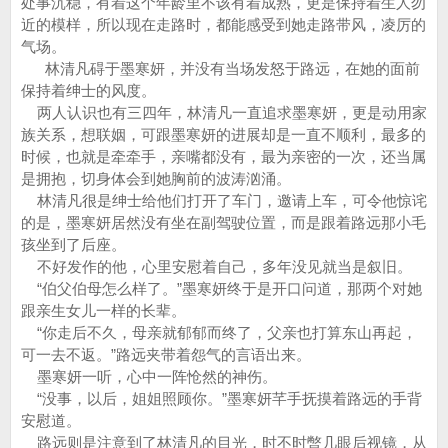
处事沉稳，有着这个年龄里不该有着成熟，更是保持着生人勿
近的模样，所以现在走路时，都能感受到她走路带风，凌厉的
气场。
林清凡碍于墨寒妍，并没有当场发怒于路远，在她的面前
保持着绅士的风度。
两人认识也有三四年，林清凡一直追求墨寒妍，更是动用家
族关系，想联姻，可跟墨寒妍的进展却是一直不顺利，最多的
时候，也就是牵牵手，亲嘴都没有，最为亲密的一次，还当属
是拥抱，切身体会到她胸前的波涛汹涌。
林清凡很是绅士给他们打开了车门，邀请上车，可令他惊诧
的是，墨寒妍居然没有坐在副驾驶位置，而是跟着路远那小毛
孩坐到了后座。
不好发作的他，心里安慰着自己，多年没见就当是叙旧。
“伯父伯母怎么样了。”墨寒妍终于是开口问道，那两个对她
跟亲生女儿一样的长辈。
“你走后不久，母亲就郁郁而终了，父亲也打算东山再起，
可一去不返。”路远夹带着怨气的言语出来。
墨寒妍一听，心中一阵怆然的神伤。
“没事，以后，姐姐照顾你。”墨寒妍芊手抚摸着路远的手背
安慰道。
路远则是注意到了林清凡的目光，时不时暼几眼后视镜，从