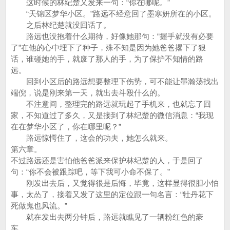
这时候的林纪楚又发来一句：“你在哪呢。”
“天锦区梦华小区。”路远不经意回了墨寒妍所在的小区。
之后林纪楚就没回话了。
路远也没抱着什么期待，好像她那句：“握手就没有必要
了”在他的心中埋下了种子，殊不知是因为她爸爸撂下了狠
话，谁碰她的手，就废了那人的手，为了保护不知情的路
远。
回到小区后的路远想要整理下伤势，可不能让墨瀚荡找出
端倪，说是刚来第一天，就出去斗殴什么的。
不注意间，整理完的路远就玩起了手机来，也就忘了回
家，不知道过了多久，又是接到了林纪楚的微信消息：“我现
在在梦华小区了，你在哪里呢？”
路远惊愕住了，这会的功夫，她怎么就来。
第六章。
不过路远还是害怕他爸爸派来保护林纪楚的人，于是回了
句：“你不会被跟踪吧，等下我可小命不保了。”
刚发出去后，又觉得很是后悔，毕竟，这样显得很胆小怕
事，太怂了，接着又发了这里的定位跟一句名言：“牡丹花下
死做鬼也风流。”
就在发出去两分钟后，路远就瞧见了一辆粉红色的豪
车。