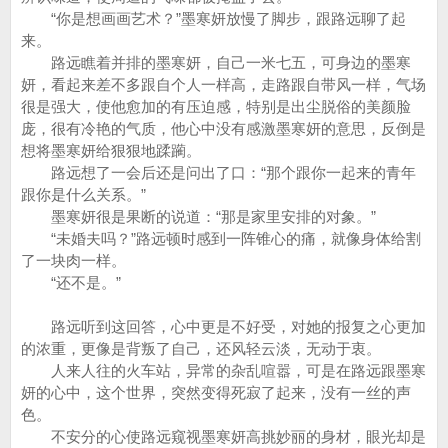
“你是想画画艺术？”墨寒妍放慢了脚步，跟路远聊了起
来。
路远瞧着并排的墨寒妍，自己一米七五，可身边的墨寒
妍，看起来差不多跟自个人一样高，走路跟自带风一样，气场
很是强大，使他愈加的有压迫感，特别是出尘脱俗的美颜脸
庞，很有冷艳的气质，他心中没有感激墨寒妍的意思，反倒是
想将墨寒妍给狠狠地蹂躏。
路远想了一会后还是问出了口：“那个跟你一起来的青年
跟你是什么关系。”
墨寒妍很是果断的说道：“那是家里安排的对象。”
“未婚夫吗？”路远顿时感到一阵锥心的痛，就像身体给割
了一块肉一样。
“还不是。”
路远听到这回答，心中更是不好受，对她的报复之心更加
的浓重，更像是背叛了自己，还风轻云淡，无动于衷。
人来人往的火车站，异常的杂乱喧嚣，可是在路远跟墨寒
妍的心中，这个世界，突然变得死寂了起来，没有一丝的声
色。
不安分的心使路远窥视墨寒妍高挑妙丽的身材，眼光却是