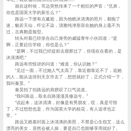
就在这时候，耳边突然传来了一个粗狂的声音：“兄弟，
你也是国英大学的新生么？”
路远一下便有点尴尬，因为他瞧沐清漓的照片，都痴了
迷，貌若天仙，纤尘不染，清雅纯净形容在她的身上毫不为
过，古典鹅蛋脸型。
转头对着已经坐在自己身旁的威猛青年小伙回道：“是
啊，正要赶往学校，你也是么？”
“是啊，不过我已经提前去观察过了，你现在在看的，是
沐清漓吧.”
路远有些惊讶的问道：“难道，你认识她？”
“见过一面，不过她人气太高了，靠近都靠近不了，追她
的人，能从这排到天京市去了，想想就好了，正式介绍一下，
我叫秦昊。”
秦昊拍了拍路远的肩膀叹了口气说道。
“我叫路远，取名自路漫漫其修远兮。”
“说起来，这沐清漓，好像是有男朋友，哎，真是可惜
了，不过想想也是，作为国英大学的校花，有人追求也正
常。”
路远又瞧着封面上沐清漓的美照，不禁是心生怨艾，这么
漂亮的美女，居然会被人操，要是自己也能够享用就好了。