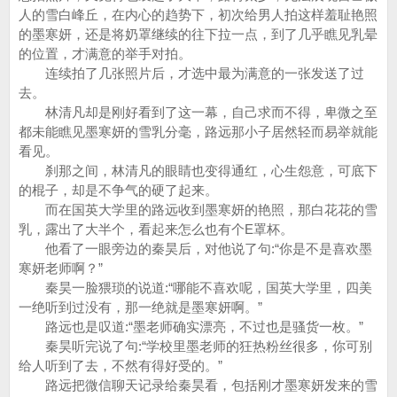
人的雪白峰丘，在内心的趋势下，初次给男人拍这样羞耻艳照
的墨寒妍，还是将奶罩继续的往下拉一点，到了几乎瞧见乳晕
的位置，才满意的举手对拍。
连续拍了几张照片后，才选中最为满意的一张发送了过
去。
林清凡却是刚好看到了这一幕，自己求而不得，卑微之至
都未能瞧见墨寒妍的雪乳分毫，路远那小子居然轻而易举就能
看见。
刹那之间，林清凡的眼睛也变得通红，心生怨意，可底下
的棍子，却是不争气的硬了起来。
而在国英大学里的路远收到墨寒妍的艳照，那白花花的雪
乳，露出了大半个，看起来怎么也有个E罩杯。
他看了一眼旁边的秦昊后，对他说了句:“你是不是喜欢墨
寒妍老师啊？”
秦昊一脸猥琐的说道:“哪能不喜欢呢，国英大学里，四美
一绝听到过没有，那一绝就是墨寒妍啊。”
路远也是叹道:“墨老师确实漂亮，不过也是骚货一枚。”
秦昊听完说了句:“学校里墨老师的狂热粉丝很多，你可别
给人听到了去，不然有得好受的。”
路远把微信聊天记录给秦昊看，包括刚才墨寒妍发来的雪