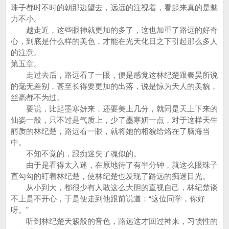
珠子都时不时的朝那边望去，远远的注视着，看起来真的是魅
力不小。
越走近，这些眼神就更加的多了，这也加重了路远的好奇
心，到底是什么样的美色，才能在光天化日之下引起那么多人
的注意。
第五章。
走过去后，路远看了一眼，便是感觉这林纪楚跟秦昊所说
的毫无差别，甚至长得要更加的出落，说是惊为天人的美貌，
丝毫都不为过。
要说，比起墨寒妍来，还要美上几分，就同是天上下来的
仙姿一般，只不过是气质上，少了墨寒妍一点，对于这样天生
丽质的林纪楚，路远看一眼，就将她的相貌给烙在了脑海当
中。
不知不觉的，跟痴迷失了魂似的。
由于是看得太入迷，在原地待了有半分钟，就这么眼珠子
直勾勾的盯着林纪楚，使林纪楚也发现了路远的痴迷目光。
从小到大，都很少有人敢这么大胆的直视自己，林纪楚谈
不上是不开心，于是便走到他跟前说道：“这位同学，你好
呀。”
听到林纪楚天籁般的音色，路远这才回过神来，习惯性的