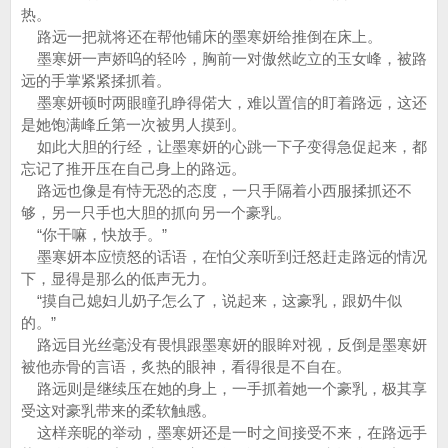
热。
路远一把就将还在帮他铺床的墨寒妍给推倒在床上。
墨寒妍一声娇呜的轻吟，胸前一对傲然屹立的玉女峰，被路
远的手掌紧紧揉抓着。
墨寒妍顿时两眼瞳孔睁得偌大，难以置信的盯着路远，这还
是她饱满峰丘第一次被男人摸到。
如此大胆的行经，让墨寒妍的心跳一下子变得急促起来，都
忘记了推开压在自己身上的路远。
路远也像是有恃无恐的态度，一只手隔着小西服揉抓还不
够，另一只手也大胆的抓向另一个豪乳。
“你干嘛，快放手。”
墨寒妍本应愤怒的话语，在怕父亲听到迁怒赶走路远的情况
下，显得是那么的低声无力。
“摸自己媳妇儿奶子怎么了，说起来，这豪乳，跟奶牛似
的。”
路远目光丝毫没有畏惧跟墨寒妍的眼眸对视，反倒是墨寒妍
被他赤骨的言语，炙热的眼神，看得很是不自在。
路远则是继续压在她的身上，一手抓着她一个豪乳，极其享
受这对豪乳带来的柔软触感。
这样亲昵的举动，墨寒妍还是一时之间接受不来，在路远手