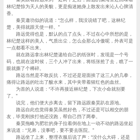
林纪楚惊为天人的美貌，更是痴迷她身上散发出来沁人心脾清
香。
秦昊邀功似的说道：“怎么样，我没说错了吧，这林纪
楚，美得就跟天使一样。”
路远觉得也是，默认的点了点头，不过在心中所想的是，
林纪楚这样的美人，气质出尘，怎么会那么冷傲呢，外表可是
一点都看不出来。
就在路远拿出林纪楚递给自己的纸张时，发现是一个号
码，也就在这时候，三个人冲了出来，将纸张抢了去，瞧了一
眼就撕了个稀碎。
路远当然是不敢反抗，不过还是迎面挨了这三人的几拳，
痛得让路远的吐出了酸水来，其中夹带着猩红色的血丝。
为首的人说道：“不许再接近林纪楚，下次小命就别要
了。”
说完，他们便大步离去，留下路远跟秦昊趴在原地。
路远自此也觉得秦昊虽然好色，不过还是可以相交的朋
友，毕竟刚挨打他还没跑，帮自己挡了两拳。
秦昊拖略为肥壮的身子拉着倒在地上一动不动的路远坐起
来说道：“兄弟，没事吧，要不要去医院。”
路远坐了上来，整理衣服后说了声：“没什么大碍，还是