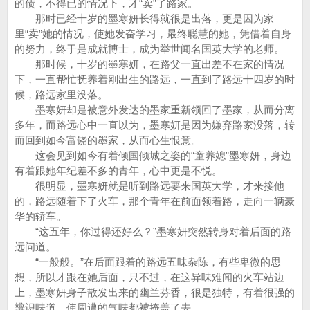
的债，不得已的情况下，才“卖”了路家。
那时已经十岁的墨寒妍长得就很是出落，更是因为家
里“卖”她的情况，使她发奋学习，最终聪慧的她，凭借着自身
的努力，终于是成就博士，成为举世闻名国英大学的老师。
那时候，十岁的墨寒妍，在路父一直出差不在家的情况
下，一直帮忙抚养着刚出生的路远，一直到了路远十四岁的时
候，路远家里没落。
墨寒妍却是被意外发达的墨家重新领回了墨家，从而分离
多年，而路远心中一直以为，墨寒妍是因为嫌弃路家没落，转
而回到如今富饶的墨家，从而心生恨意。
这会见到如今有着倾国倾城之姿的“童养媳”墨寒妍，身边
有着跟她年纪差不多的青年，心中更是不悦。
很明显，墨寒妍就是听到路远要来国英大学，才来接他
的，路远随着下了火车，那个青年在前面领着路，走向一辆豪
华的轿车。
“这五年，你过得还好么？”墨寒妍突然转身对着后面的路
远问道。
“一般般。”在后面跟着的路远五味杂陈，有些卑微的思
想，所以才跟在她后面，只不过，在这异味难闻的火车站边
上，墨寒妍身子散发出来的幽兰芬香，很是独特，有着很强的
辨识味道，使周遭的气味都被掩盖了去。