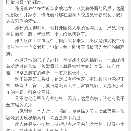
国最为繁华的都市。
路远单独坐在靠近车窗的地方，欣赏着外面的风景，这是
他初次离开家乡，憧憬着能够在国英大校遇见青春靓女，展开
轰轰烈烈的爱情。
漫长的无聊时间，他打开国英大学的官网页面，只见到招
生封面那一版，就给第一个人给惊愣到了。
作为版面上首页头个，自然大有来头，不仅是作为校宣传
招生唯一一个女老师，也是去年才刚读完博被聘为老师的墨寒
妍。
不像其他的书呆子那样，墨寒妍不仅高挑靓丽，一直保持
着活泼健康形象，脸型看起来就是知性大姐姐类型，端庄优
雅，特别是胸前的峰峦，一看规模便不小。
对于墨寒妍上头版，路远虽有些惊讶，不过想想也觉得正
常，毕竟从五官上，就很是精致大气，富有气质，又是不折不
扣的学霸，符合校宣传。
只不过他心里头有些怨气，因为，这墨寒妍，跟他有着千
丝万缕的关系。
当见到第二个人时，一瞬间，便感惊为天人这成语用来形
容她的美境界最高时，简直是毫不为过。
此人便是从小学舞，获得过多次国内艺术大奖，以及小小
年纪，就获邀出国演出的沐清漓......