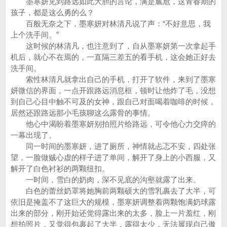
墨寒妍见到路远如此大胆的言论，满是尴尬，这青春期的
孩子，都是这么勇的么？
百般无奈之下，墨寒妍对林清凡说了声：“不好意思，我
上个洗手间。”
这时候的林清凡，也注意到了，自从墨寒妍第一次拿起手
机后，就心不在焉的，一直隔三差五的看手机，这会她正好去
洗手间。
索性林清凡就拿出自己的手机，打开了软件，来到了墨寒
妍微信的界面，一点开跟路远消息框，顿时让他炸了毛，没想
到自己心目中触不可及的女神，跟自己对面喝着咖啡的时候，
居然还跟路远那小毛孩聊这么露骨的事情。
他心中渴盼着墨寒妍别拍照片给路远，可令他心力交瘁的
一幕出现了。
同一时间的墨寒妍，进了厕所，神情就忐忑不安，四处张
望，一脸做贼心虚的样子进了单间，解开了身上的小西服，又
解开了白色衬衫的两颗纽扣。
一时间，雪白的奶肉，深不见底的沟壑就露了出来。
白色的蕾丝奶罩将她胸前两颗硕大的雪乳裹去了大半，可
依旧是掩盖不了这巨大的规模，墨寒妍调整着两颗饱满奶球露
出来的部分，刚开始还觉得露出来的太多，脸上一片羞红，刚
想拍照片，又觉得包裹起了大半，露得太少，无法展现自己傲