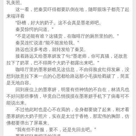
乳美照。
这一看，把秦昊吓得都要趴倒在地，随即眼珠子都亮了起
来端详着
“卧槽，好大的奶子。这不会真是墨老师吧。
秦昊惊愕的问道。”
“不是还能有谁？这骚货，在咖啡厅的厕所里拍的。”
秦昊连忙说道:“能不能发给我。”
路远也没多考虑，就转发给了秦昊。
接着路远又给墨寒妍发了句:“墨老师，你可真骚，还故意
拉下了奶罩，巴不得两个大奶子都露出来吧。”
咖啡厅里的墨寒妍瞧见这信息，不由得脸皮红得发麻，没
想到故意拉下来一点的心思都给路远那小毛孩给戳破了，简直
是无地自容。
回到座位上的墨寒妍，明显有些神情的不自在，林清凡也
不好问那些事情，毕竟自己悄摸摸在墨寒妍手机下了病毒可不
能说出来。
不过他此时也是心不在焉的，全身都要烧了起来，刚才看
墨寒妍的大奶子照片，实在是太过于香艳，那宏伟的胸部，仿
佛都要弹出了屏幕来。
“我有些不舒服，要不，还是先回去吧。”