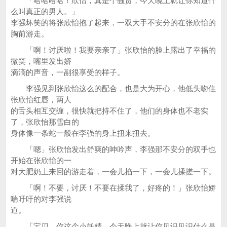
「哈哈哈哈！欣怡，真是个骚货，今天晚上就让你知道什
么叫真正的男人。」
李强坏笑的将张欣怡抱了起来，一双大手不安分的在张欣怡的
胸前游走。
「啊！讨厌啦！我要亲亲了」张欣怡的脸上露出了幸福的
微笑，嘴里发出娇
滴滴的声音，一副很享受的样子。
李强见到张欣怡这么的配合，也是大为开心，他低头吻住
张欣怡红唇，两人
的舌头相互交缠，很快就把持不住了，他们的身体也不老实
了，张欣怡那雪白的
身体像一条蛇一般在李强的身上扭来扭去。
「嗯」张欣怡发出舒爽的呻吟声，李强那不安分的双手也
开始在张欣怡的一
对大肥奶上来回的游走着，一会儿掐一下，一会儿揉搓一下。
「啊！不要，讨厌！不要在揉我了，好疼的！」张欣怡娇
喘吁吁的对李强说
道。
「宝贝，你这个小妖精，今天晚上就让你见识见识什么是