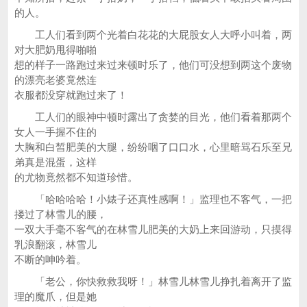
的人。
工人们看到两个光着白花花的大屁股女人大呼小叫着，两
对大肥奶甩得啪啪
想的样子一路跑过来过来顿时乐了，他们可没想到两这个废物
的漂亮老婆竟然连
衣服都没穿就跑过来了！
工人们的眼神中顿时露出了贪婪的目光，他们看着那两个
女人一手握不住的
大胸和白皙肥美的大腿，纷纷咽了口口水，心里暗骂石乐至兄
弟真是混蛋，这样
的尤物竟然都不知道珍惜。
「哈哈哈哈！小婊子还真性感啊！」监理也不客气，一把
搂过了林雪儿的腰，
一双大手毫不客气的在林雪儿肥美的大奶上来回游动，只摸得
乳浪翻滚，林雪儿
不断的呻吟着。
「老公，你快救救我呀！」林雪儿林雪儿挣扎着离开了监
理的魔爪，但是她