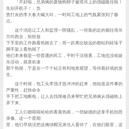
「不好啦，兄弟俩的废物狗卵子被塔吊上的强磁吸住啦！
先别开机子！」负
责打灰的李大春大喊大叫，一时间工地上的气氛紧张到了极
点。
这个消息让工人和监理一阵骚乱，一些靠的近的都往塔吊
方向跑去，纷纷放
下手里的工作跑看热闹去了；而一距离比较远的都站到砖垛子
脚手架上看热闹了，
他们本来都是一些普通的民工，平时干活很累，工地也没啥娱
乐活动，就喜欢凑
那个热闹，于是在一个个站立有利地形观望，等待着好戏的发
生。
这个时候，包工头李强才急冲冲的赶来，他知道这件事的
严重性，赶快命令
手下把工地断电，让人去找维修员来帮忙把兄弟俩从强磁铁上
弄下来。
工人们都嘻嘻哈哈的看着热闹，一些缺德的还拿手机拍照
录像。这一个星期
里，他们早就没把这俩绿帽兄弟当人看待了，在他们眼里，这