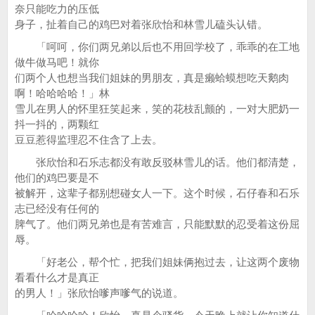
奈只能吃力的压低
身子，扯着自己的鸡巴对着张欣怡和林雪儿磕头认错。
「呵呵，你们两兄弟以后也不用回学校了，乖乖的在工地
做牛做马吧！就你
们两个人也想当我们姐妹的男朋友，真是癞蛤蟆想吃天鹅肉
啊！哈哈哈哈！」林
雪儿在男人的怀里狂笑起来，笑的花枝乱颤的，一对大肥奶一
抖一抖的，两颗红
豆豆惹得监理忍不住含了上去。
张欣怡和石乐志都没有敢反驳林雪儿的话。他们都清楚，
他们的鸡巴要是不
被解开，这辈子都别想碰女人一下。这个时候，石仔春和石乐
志已经没有任何的
脾气了。他们两兄弟也是有苦难言，只能默默的忍受着这份屈
辱。
「好老公，帮个忙，把我们姐妹俩抱过去，让这两个废物
看看什么才是真正
的男人！」张欣怡嗲声嗲气的说道。