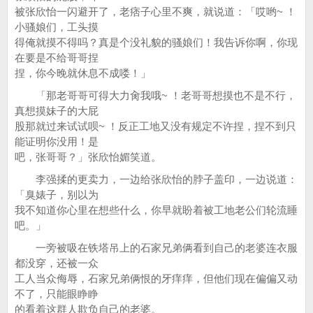
被张欣怡一闪避开了，老痞子心里不爽，就说道：「哎哟~ ！
小骚娘们，工头摸
得俺就摸不得吗？真是个没礼貌的骚娘们！我告诉你啊，你现
在要是不给哥哥捏
捏，你今晚就休息不成喽！」
「那老哥哥可得大力肏我哦~ ！老哥哥想摸也不是不行，
真想摸妹子的大屁
股那就过来试试呗~ ！反正工地又没有规定不许捏，捏不到只
能证明你没用！是
吧，张哥哥？」张欣怡媚笑道。
李强揉的更卖力，一边给张欣怡的脖子盖印，一边说道：
「臭婊子，别以为
我不知道你心里在想些什么，你早就盼着被工地老公们轮流睡
吧。」
一旁被吸在铁塔吊上的石家兄弟俩看到自己的老婆连衣服
都没穿，还被一众
工人当众侮辱，石家兄弟俩恨的牙痒痒，但他们现在偏偏又动
不了，只能眼睁睁
的看着这群人欺负自己的老婆。