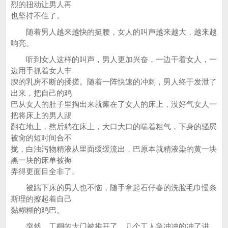
烈的扭动让男人再
也坚持不住了。
随着男人越来越快的挺腰，女人的叫声越来越大，越来越
响亮。
听到女人这样的叫声，男人更加兴奋，一边干着女人，一
边用手抓着女人丰
腴的乳房不断的揉搓。随着一阵快速的冲刺，男人终于发泄了
出来，把自己的鸡
巴从女人的肚子里掏出来就瘫在了女人的床上，没好气女人一
把将床上的男人踢
翻在地上，然后躺在床上，大口大口的喘着粗气，下身的骚屄
被肏的短时间合不
拢，白浊污物精液从里面缓缓流出，巴原本就精液染的黄一块
黑一块的床单被褥
弄得更面目全非了。
被踹下床的男人也不恼，随手拿起石仔春的洗脸毛巾慢条
斯理的擦起着自己
黏糊糊的鸡巴。
突然，工棚的大门被推开了，几个工人急冲冲的冲了进