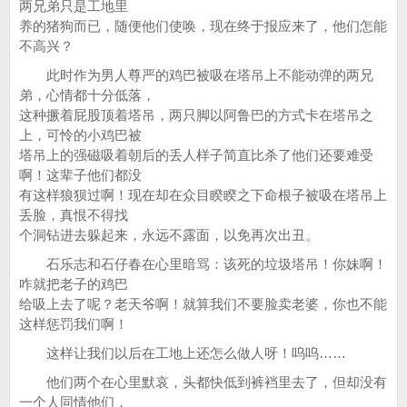
两兄弟只是工地里
养的猪狗而已，随便他们使唤，现在终于报应来了，他们怎能
不高兴？
此时作为男人尊严的鸡巴被吸在塔吊上不能动弹的两兄
弟，心情都十分低落，
这种撅着屁股顶着塔吊，两只脚以阿鲁巴的方式卡在塔吊之
上，可怜的小鸡巴被
塔吊上的强磁吸着朝后的丢人样子简直比杀了他们还要难受
啊！这辈子他们都没
有这样狼狈过啊！现在却在众目睽睽之下命根子被吸在塔吊上
丢脸，真恨不得找
个洞钻进去躲起来，永远不露面，以免再次出丑。
石乐志和石仔春在心里暗骂：该死的垃圾塔吊！你妹啊！
咋就把老子的鸡巴
给吸上去了呢？老天爷啊！就算我们不要脸卖老婆，你也不能
这样惩罚我们啊！
这样让我们以后在工地上还怎么做人呀！呜呜……
他们两个在心里默哀，头都快低到裤裆里去了，但却没有
一个人同情他们，