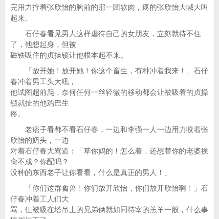
完用力拧着张欣怡的胸前的那一团软肉，疼的张欣怡大喊大叫
起来。
石仔春看见男人这样虐待自己的女朋友，立刻就待不住
了，他想起身，但被
磁铁吸住的贞操锁让他根本起不来。
「放开她！放开她！你这个畜生，有种冲着我来！」石仔
春冲着男工头大吼，
他试图超前爬，奈何任何一丝轻微的移动都会让被吸着的贞操
锁就扯的他鸡巴生
疼。
老痞子看都不看石仔春，一边和李强一人一边用力咬着张
欣怡的奶头，一边
对着石仔春大骂道：「草你妈的！怎么着，还想替你的老婆挨
肏不成？你配吗？
没种的东西老子让你看看，什么是真正的男人！」
「你们这群禽兽！你们放开欣怡，你们放开欣怡啊！」石
仔春冲着工人们大
骂，但被吸在塔吊上的兄弟俩就如同待宰的羔羊一般，什么事