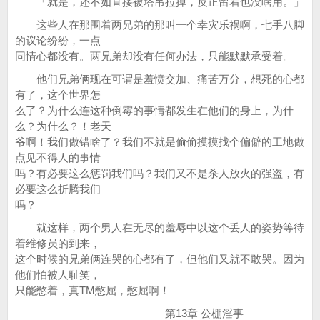
「就是，还不如直接被塔吊拉掉，反正留着也没啥用。」
这些人在那围着两兄弟的那叫一个幸灾乐祸啊，七手八脚
的议论纷纷，一点
同情心都没有。两兄弟却没有任何办法，只能默默承受着。
他们兄弟俩现在可谓是羞愤交加、痛苦万分，想死的心都
有了，这个世界怎
么了？为什么连这种倒霉的事情都发生在他们的身上，为什
么？为什么？！老天
爷啊！我们做错啥了？我们不就是偷偷摸摸找个偏僻的工地做
点见不得人的事情
吗？有必要这么惩罚我们吗？我们又不是杀人放火的强盗，有
必要这么折腾我们
吗？
就这样，两个男人在无尽的羞辱中以这个丢人的姿势等待
着维修员的到来，
这个时候的兄弟俩连哭的心都有了，但他们又就不敢哭。因为
他们怕被人耻笑，
只能憋着，真TM憋屈，憋屈啊！
第13章 公棚淫事