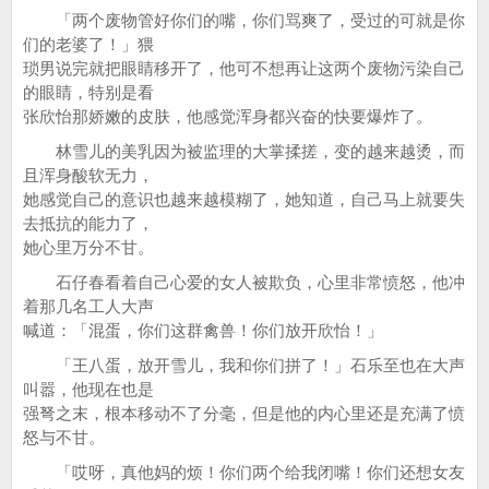
「两个废物管好你们的嘴，你们骂爽了，受过的可就是你
们的老婆了！」猥
琐男说完就把眼睛移开了，他可不想再让这两个废物污染自己
的眼睛，特别是看
张欣怡那娇嫩的皮肤，他感觉浑身都兴奋的快要爆炸了。
林雪儿的美乳因为被监理的大掌揉搓，变的越来越烫，而
且浑身酸软无力，
她感觉自己的意识也越来越模糊了，她知道，自己马上就要失
去抵抗的能力了，
她心里万分不甘。
石仔春看着自己心爱的女人被欺负，心里非常愤怒，他冲
着那几名工人大声
喊道：「混蛋，你们这群禽兽！你们放开欣怡！」
「王八蛋，放开雪儿，我和你们拼了！」石乐至也在大声
叫嚣，他现在也是
强弩之末，根本移动不了分毫，但是他的内心里还是充满了愤
怒与不甘。
「哎呀，真他妈的烦！你们两个给我闭嘴！你们还想女友