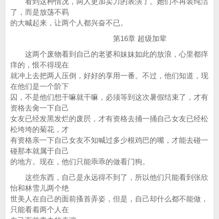
看到这种情况，两人更加卖力的表演了。她们不再装纯洁
了，而是放荡不羁
的大喊起来，让两个人都兴奋不已。
第16章 超级加辈
这两个废物看到自己的老婆和妹妹如此的放浪，心里都痒
痒的，恨不得现在
就冲上去把两人压倒，好好的享用一番。不过，他们知道，现
在他们是一个阶下
囚，不是他们想干嘛就干嘛，必须等到这次暑假结束了，才有
资格去肏一下自己
女友已经发黑发烂的废屄，才有资格去捅一捅自己女友已经松
松垮垮的菊花，才
有资格亲一下自己女友不知喊过多少根鸡巴的嘴，才能去碰一
碰那本就属于自己
的地方。现在，他们只能乖乖的做看门狗。
这些东西，自己是永远得不到了，所以他们只能看到张欣
怡和林雪儿两个绝
世美人在自己的面前搔首弄姿，但是，自己却什么都不能做，
只能看着两个人在