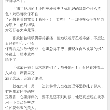
情都做不了。
「我艹尼玛的！还想英雄救美？你他妈的算是个什么货
色！鸡巴都快保不住
了还想着英雄救美！我呸~ ！」监理吐了一口痰在石仔春的贞
操锁上，然后继续
对石仔春大声咒骂。
张欣怡被猥琐男弄得很痛，但她咬着牙忍着疼痛，不想让
石仔春担心，但石
仔春看见张欣怡受罪，心里急得不行，但现在自己被吸的绑在
塔吊上，根本就挣
脱不了。
「你放开她！我求求你们了，放开她~ ！」石仔春冲着工
头喊道，声音里充
满了悲凉，充满了绝望。
就在此时，另一一边的林雪儿也在监理怀里挣扎了起来，
监理看着怀中的软
玉温香，心里痒痒的，要不是还不到时候，他还真想现在就享
用一下自己怀中这
位如花似玉的美人。