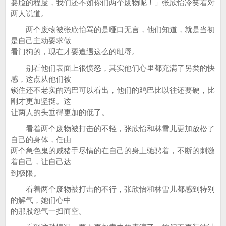
要脸的程度，我们还不如你们两个废物呢！」张欣怡冷笑着对
两人说道。
两个废物被张欣怡骂的是哑口无言，他们知道，就是当初
是自己主动要求做
看门狗的，现在才要遭遇这么的耻辱。
别看他们表面上很愤怒，其实他们心里都充满了另类的快
感，这点从他们被
锁住还不老实的鸡巴可以看出，他们的鸡巴比以往还要硬，比
刚才更加坚挺。这
让两人的头垂得更加的低了。
看着两个废物被打击的不轻，张欣怡和林雪儿更加放松了
自己的身体，任由
两个急色鬼的咸猪手尽情的在自己的身上驰骋着，不断的刺激
着自己，让自己达
到极限。
看着两个废物被打击的不行，张欣怡和林雪儿都感到特别
的解气，她们心中
的那股怨气一扫而空。