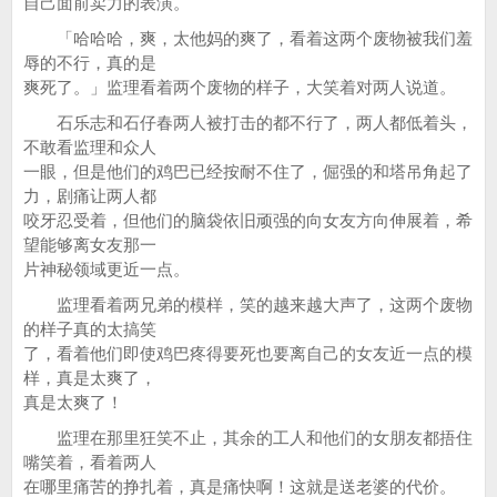
自己面前卖力的表演。
「哈哈哈，爽，太他妈的爽了，看着这两个废物被我们羞
辱的不行，真的是
爽死了。」监理看着两个废物的样子，大笑着对两人说道。
石乐志和石仔春两人被打击的都不行了，两人都低着头，
不敢看监理和众人
一眼，但是他们的鸡巴已经按耐不住了，倔强的和塔吊角起了
力，剧痛让两人都
咬牙忍受着，但他们的脑袋依旧顽强的向女友方向伸展着，希
望能够离女友那一
片神秘领域更近一点。
监理看着两兄弟的模样，笑的越来越大声了，这两个废物
的样子真的太搞笑
了，看着他们即使鸡巴疼得要死也要离自己的女友近一点的模
样，真是太爽了，
真是太爽了！
监理在那里狂笑不止，其余的工人和他们的女朋友都捂住
嘴笑着，看着两人
在哪里痛苦的挣扎着，真是痛快啊！这就是送老婆的代价。