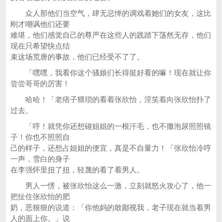
众人那他们当空气，肆无忌惮的调戏着她们的女友，这比
刚才嘲讽他们还要
难堪，他们感觉自己的尊严在这些人的践踏下荡然无存，他们
现在只希望快点结
束这场荒唐的事故，他们已经受不了了。
「嘿嘿，我看你这个骚娘们长得挺好看的嘛！现在就让你
尝尝哥哥的厉害！
哈哈！「老痞子猥琐的看着张欣怡，淫笑着向张欣怡扑了
过去。
「哼！就凭你还想碰姐姐的一根汗毛，也不撒泡尿照照镜
子！你也不照照自
己的样子，还想占姐姐的便宜，真是不自量力！「张欣怡冷哼
一声，雪白的身子
在李强怀里扭了扭，轻蔑的看了看男人。
男人一愣，被张欣怡这么一激，立刻就怒火攻心了，他一
把扯住张欣怡的肥
奶，恶狠狠的说道：「你他妈的敢鄙视我，老子现在就当着男
人的面上你。」说