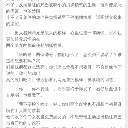
不了，反而暴涨的鸡巴被狭小的贞操锁憋的生痛，但即使如此
的痛苦，也依然阻
止不了兄弟俩的鸡巴在贞操锁里不停地抽搐着，试图站立起来
的愿望。
男人看到两兄弟呆呆的模样，心里也是一阵爽快。忍不住
更加肆无忌惮的在
两个美女的胸前使劲的抓挠着。
「哈哈哈！两位帅哥，你们怎么了！怎么都不说话了？难
道不想要我吗？我
们姐妹俩都这么漂亮，你们怎么舍得不想要呀！不会是像他们
说的，你们的鸡巴
真的没用吧？」张欣怡看到两兄弟的模样，笑嘻嘻的问道。
「你……你不要脸！」石乐志终于爆发了。石仔乐至也不
甘示弱，也爆发了。
「我不要脸？哈哈，好，你们两个废物也不想想当初是谁
跪在工人面前求着
他们收下你们女友当免费妓女的，不想想谁主动提出锁住鸡巴
当看门狗的，论不