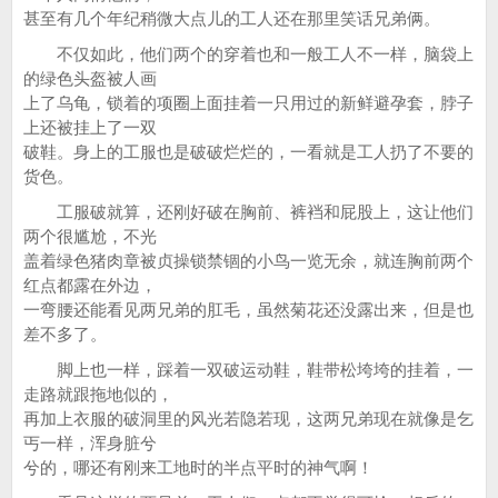
甚至有几个年纪稍微大点儿的工人还在那里笑话兄弟俩。
不仅如此，他们两个的穿着也和一般工人不一样，脑袋上
的绿色头盔被人画
上了乌龟，锁着的项圈上面挂着一只用过的新鲜避孕套，脖子
上还被挂上了一双
破鞋。身上的工服也是破破烂烂的，一看就是工人扔了不要的
货色。
工服破就算，还刚好破在胸前、裤裆和屁股上，这让他们
两个很尴尬，不光
盖着绿色猪肉章被贞操锁禁锢的小鸟一览无余，就连胸前两个
红点都露在外边，
一弯腰还能看见两兄弟的肛毛，虽然菊花还没露出来，但是也
差不多了。
脚上也一样，踩着一双破运动鞋，鞋带松垮垮的挂着，一
走路就跟拖地似的，
再加上衣服的破洞里的风光若隐若现，这两兄弟现在就像是乞
丐一样，浑身脏兮
兮的，哪还有刚来工地时的半点平时的神气啊！