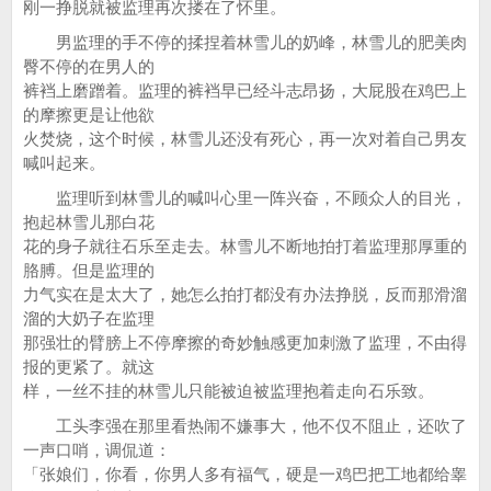
刚一挣脱就被监理再次搂在了怀里。
男监理的手不停的揉捏着林雪儿的奶峰，林雪儿的肥美肉
臀不停的在男人的
裤裆上磨蹭着。监理的裤裆早已经斗志昂扬，大屁股在鸡巴上
的摩擦更是让他欲
火焚烧，这个时候，林雪儿还没有死心，再一次对着自己男友
喊叫起来。
监理听到林雪儿的喊叫心里一阵兴奋，不顾众人的目光，
抱起林雪儿那白花
花的身子就往石乐至走去。林雪儿不断地拍打着监理那厚重的
胳膊。但是监理的
力气实在是太大了，她怎么拍打都没有办法挣脱，反而那滑溜
溜的大奶子在监理
那强壮的臂膀上不停摩擦的奇妙触感更加刺激了监理，不由得
报的更紧了。就这
样，一丝不挂的林雪儿只能被迫被监理抱着走向石乐致。
工头李强在那里看热闹不嫌事大，他不仅不阻止，还吹了
一声口哨，调侃道：
「张娘们，你看，你男人多有福气，硬是一鸡巴把工地都给睾