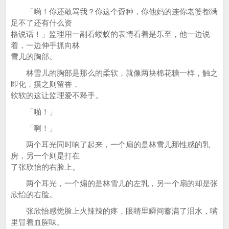
「哟！你还敢骂我？你这个孬种，你他妈的连你老婆都满
足不了还有什么资
格说话！」监理用一副看蝼蚁的表情看着是乐至，他一边说
着，一边伸手抓向林
雪儿的胸部。
林雪儿的胸部是那么的柔软，就像两块棉花糖一样，触之
即化，摸之则留香，
软软的这让监理爱不释手。
「啪！」
「啊！」
两个耳光同时响了起来，一个扇的是林雪儿那性感的乳
房，另一个则是打在
了张欣怡的右脸上。
两个耳光，一个煽的是林雪儿的左乳，另一个扇的却是张
欣怡的右脸。
张欣怡感觉脸上火辣辣的疼，眼睛里瞬间蓄满了泪水，嘴
里冒着血腥味。