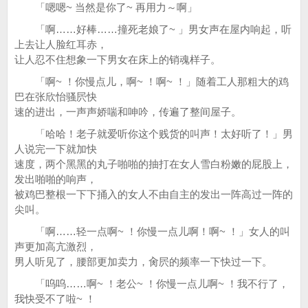
「嗯嗯~ 当然是你了~ 再用力～啊」
「啊……好棒……撞死老娘了~ 」男女声在屋内响起，听
上去让人脸红耳赤，
让人忍不住想象一下男女在床上的销魂样子。
「啊~ ！你慢点儿，啊~ ！啊~ ！」随着工人那粗大的鸡
巴在张欣怡骚屄快
速的进出，一声声娇喘和呻吟，传遍了整间屋子。
「哈哈！老子就爱听你这个贱货的叫声！太好听了！」男
人说完一下就加快
速度，两个黑黑的丸子啪啪的抽打在女人雪白粉嫩的屁股上，
发出啪啪的响声，
被鸡巴整根一下下捅入的女人不由自主的发出一阵高过一阵的
尖叫。
「啊……轻一点啊~ ！你慢一点儿啊！啊~ ！」女人的叫
声更加高亢激烈，
男人听见了，腰部更加卖力，肏屄的频率一下快过一下。
「呜呜……啊~ ！老公~ ！你慢一点儿啊~ ！我不行了，
我快受不了啦~ ！