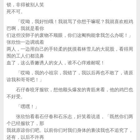
锁，非得被别人笑
死不可。
「哎呦，我好怕哦！我就骂了你想干嘛呢？我就喜欢粗鸡
巴啊，我就是看你
们这些没卵子的废物不顺眼，你们这阉狗能拿我怎么办呢！」
张欣怡一边调戏着
两人，一边用自己的手轻柔的抚摸着林雪儿的大屁股，看得周
围的工人们都流鼻
血了，这么香嫩诱人的女人，谁不心痒难耐呢！
「哎呦，我的小祖宗，我错了，我以后再也不敢了，请原
谅我和哥哥吧！」
石仔春咬牙服软，想他额头爆发的青筋来看，他的鸡巴也
不好受。
「嘿嘿！」
张欣怡看着石仔春和石乐志，奸笑着说道，「既然你们两
个已经服软了，那
我就原谅你们吧。以前你们对我们身体的亵渎我也不追究了，
还有，以后不许再