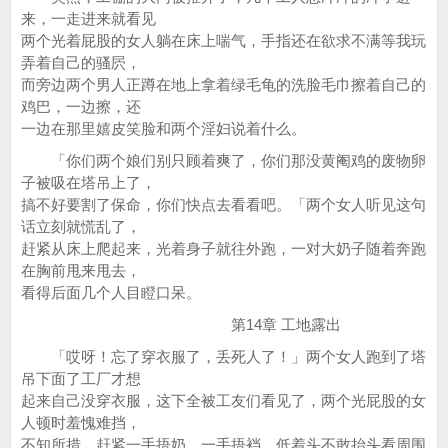
来，一走进来就看见
两个光着屁股的女人躺在床上喘气，手指还在欲求不满等我玩
弄着自己的骚屄，
而旁边两个男人正蹲在地上拿着绿毛龟的洗脸毛巾擦着自己的
鸡巴，一边擦，还
一边在那里嬉皮笑脸和两个淫妇说着什么。
「你们两个娘们别只顾着爽了，你们那没黄阉鸡的废物卵
子被吸在塔吊上了，
搞不好要割了保命，你们快点去看看吧。「两个女人听见这句
话立刻就慌乱了，
赶紧从床上爬起来，光着身子就往外跑，一对大奶子随着奔跑
在胸前甩来甩去，
看得后面几个人目瞪口呆。
第14章 工地露出
「哎呀！忘了穿衣服了，丢死人了！」两个女人跑到了塔
吊下面了工厂才想
起来自己没穿衣服，这下全被工友们看见了，两个光屁股的女
人顿时羞愧难挡，
不知所措，赶紧一手捂奶，一手捂裆，低着头不敢抬头看周围