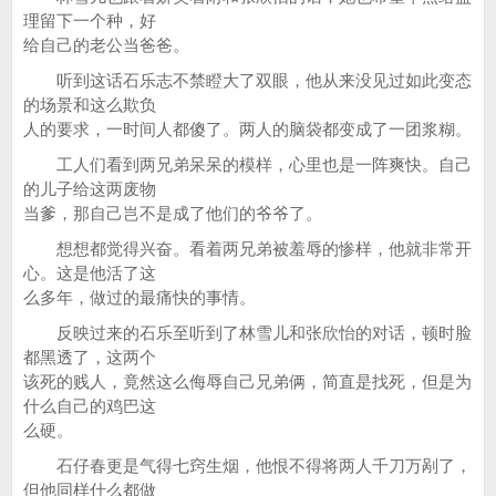
理留下一个种，好
给自己的老公当爸爸。
听到这话石乐志不禁瞪大了双眼，他从来没见过如此变态
的场景和这么欺负
人的要求，一时间人都傻了。两人的脑袋都变成了一团浆糊。
工人们看到两兄弟呆呆的模样，心里也是一阵爽快。自己
的儿子给这两废物
当爹，那自己岂不是成了他们的爷爷了。
想想都觉得兴奋。看着两兄弟被羞辱的惨样，他就非常开
心。这是他活了这
么多年，做过的最痛快的事情。
反映过来的石乐至听到了林雪儿和张欣怡的对话，顿时脸
都黑透了，这两个
该死的贱人，竟然这么侮辱自己兄弟俩，简直是找死，但是为
什么自己的鸡巴这
么硬。
石仔春更是气得七窍生烟，他恨不得将两人千刀万剐了，
但他同样什么都做