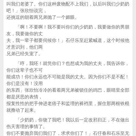
叫我们老婆了。你们这种废物配不上我们，以后叫我们少奶奶
吧！」张欣怡说完，
还挑逗的朝着两兄弟抛了一个媚眼。
「啊！不要啊！我不要叫你们的少奶奶，我要做你的男朋
友，我要做你的丈
夫，我一辈子都要伺候你！」石仔乐至赶紧喊道，这个时候他
才意识到，他们两
兄弟已经失宠了。
「哼，我呸！就凭你们？也想成为我的丈夫，我告诉你，
你们这辈子也不可
能成功！你们永远也不可能是我的丈夫。因为你们不是不配！
你们是没有！没用
的东西」张欣怡冷冷的看着两兄弟被锁住的鸡巴，眼睛里全部
都是厌恶的表情，
报复性性的把手伸进老痞子和监理的裤裆里，握住那两根铁棍
就撸动了起来。
「少奶奶，你饶了我吧！我以后一定改邪归正，不在做出
伤天害理的事情了。
你们不要抛弃我们我们了，求求你们了！」石仔春和石乐至无