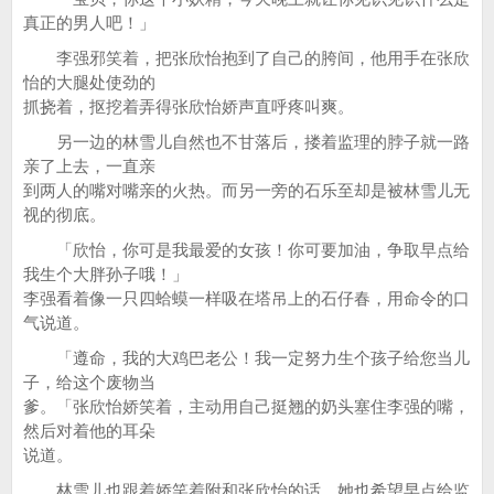
真正的男人吧！」
李强邪笑着，把张欣怡抱到了自己的胯间，他用手在张欣
怡的大腿处使劲的
抓挠着，抠挖着弄得张欣怡娇声直呼疼叫爽。
另一边的林雪儿自然也不甘落后，搂着监理的脖子就一路
亲了上去，一直亲
到两人的嘴对嘴亲的火热。而另一旁的石乐至却是被林雪儿无
视的彻底。
「欣怡，你可是我最爱的女孩！你可要加油，争取早点给
我生个大胖孙子哦！」
李强看着像一只四蛤蟆一样吸在塔吊上的石仔春，用命令的口
气说道。
「遵命，我的大鸡巴老公！我一定努力生个孩子给您当儿
子，给这个废物当
爹。「张欣怡娇笑着，主动用自己挺翘的奶头塞住李强的嘴，
然后对着他的耳朵
说道。
林雪儿也跟着娇笑着附和张欣怡的话，她也希望早点给监