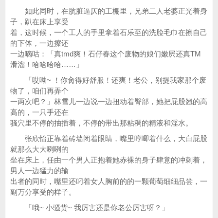
如此同时，在肮脏逼仄的工棚里，兄弟二人老婆正光着身
子，趴在床上享受
着，这时候，一个工人的手里拿着石乐至的洗脸毛巾在擦自己
的下体，一边擦还
一边嘀咕：「真tmd爽！石仔春这个废物的娘们嫩屄还真TM
滑溜！哈哈哈哈……」
「哎呦~ ！你肏得好舒服！还爽！老公，别提我家那个废
物了，咱们再弄个
一两次吧？」林雪儿一边说一边扭动着臀部，她把屁股翘的高
高的，一只手还在
骚穴里不停的抽插着，不停的带出那粘稠的精液和淫水。
张欣怡正靠着砖墙闭着眼睛，嘴里哼唧着什么，大白屁股
就那么大大咧咧的
坐在床上，任由一个男人正抱着她赤裸的身子肆意的冲刺着，
男人一边猛力的输
出者的同时，嘴里还叼着女人胸前的的一颗葡萄细细品尝，一
副万分享受的样子。
「哦~ 小骚货~ 我厉害还是你老公厉害呀？」