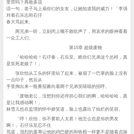
受苦吗？再敢多说
话一句，老子马上扇你们的女友，让她知道我的威力！「李强
对着石乐志和石仔
春大骂起来。
两兄弟一听，立刻闭上嘴不敢吭声了，用哀求的眼神看着
一众工人们。
第15章 超级废物
「哈哈哈哈！石仔春，石乐至。瞧你们兄弟这个怂样，真
是笑死老娘了！」
张欣怡从工头的怀里站了起来，被扇了一巴掌的脸上没有
一点印子，然后从
手里掏出来一瓶番茄酱向着两个兄弟笑嘻嘻的招呼。
「废物老公，没想到你还停担心我们的啊，哈哈哈哈，真
是让我感动啊！」
林雪儿也在监理的怀中娇笑道，脸上也露出了灿烂的笑容。
「哼！欣怡，你不要欺人太甚！他怎么也是你的男友
啊！」石仔乐至忍不住
骂道，强烈的羞辱让他的鸡巴硬的和铁棍一样要不是随着贞操