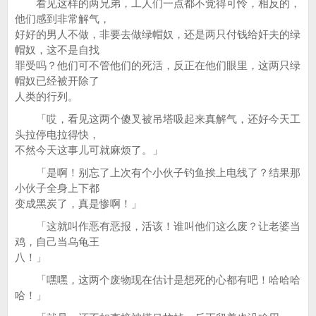
看见这样的两兄弟，工人们一点都不觉得可怜，相反的，
他们感到非常解气，
好好的男人不做，非要去做绿帽奴，还是两只付钱给奸夫的绿
帽奴，这不是自找
罪受吗？他们可不管他们的死活，反正在他们眼里，这两只绿
帽奴已经被开除了
人类的行列。
「哎，看见这两个傻叉被吊塔吸起来真解气，还好今天工
头拉停电拉得快，
不然今天这事儿可就麻烦了。」
「是啊！别忘了上次有个小伙子钓鱼挨上电线了？结果那
小伙子全身上下都
变成黑炭了，真是惨啊！」
「这就叫作恶有恶报，活该！谁叫他们这么废？让老婆当
鸡，自己当乌龟王
八！」
「嘿嘿，这两个废物现在估计是想死的心都有吧！哈哈哈
哈！」