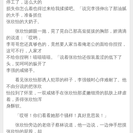
停工了，这么大的
损失你怎么着也得过来给我揉揉吧。「说完李强伸出了那油腻
的大手，准备抓住
张欣怡的大奶子。
张欣怡媚眼一抛，晃了晃自己那高耸挺拔的胸部，娇滴滴
的说道：「哎哟，
李哥哥您还真够色的，竟然要人家当着俺老公的面给你捏捏，
这可不行，人家才
不给你捏咧！嘻嘻嘻嘻。「说着张欣怡还假装羞涩的低下了
头，笑呵呵的躲开了
李强的咸猪手。
看见张欣怡那诱人犯罪的样子，李强顿时心痒难耐了。他
不由分说的把张欣
怡拉到了怀里，一双咸猪手在张欣怡那柔嫩细滑的肌肤上肆虐
着，弄得张欣怡浑
身酥软。
「哎呀！你们看看她那个骚样！真好意思装！」
张欣怡旁边的老痞子蔡林说道，他一边说，一边伸手想摸
张欣怡的屁股，却