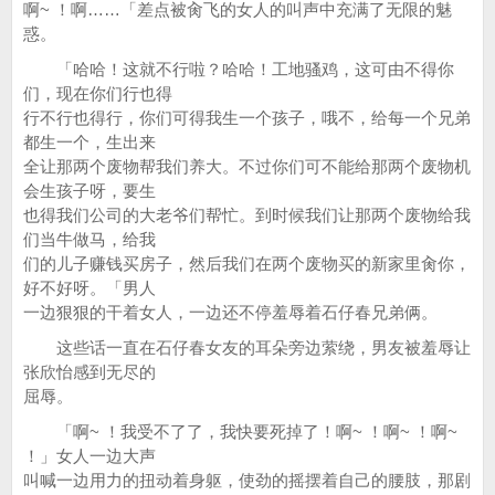
啊~ ！啊……「差点被肏飞的女人的叫声中充满了无限的魅
惑。
「哈哈！这就不行啦？哈哈！工地骚鸡，这可由不得你
们，现在你们行也得
行不行也得行，你们可得我生一个孩子，哦不，给每一个兄弟
都生一个，生出来
全让那两个废物帮我们养大。不过你们可不能给那两个废物机
会生孩子呀，要生
也得我们公司的大老爷们帮忙。到时候我们让那两个废物给我
们当牛做马，给我
们的儿子赚钱买房子，然后我们在两个废物买的新家里肏你，
好不好呀。「男人
一边狠狠的干着女人，一边还不停羞辱着石仔春兄弟俩。
这些话一直在石仔春女友的耳朵旁边萦绕，男友被羞辱让
张欣怡感到无尽的
屈辱。
「啊~ ！我受不了了，我快要死掉了！啊~ ！啊~ ！啊~
！」女人一边大声
叫喊一边用力的扭动着身躯，使劲的摇摆着自己的腰肢，那剧