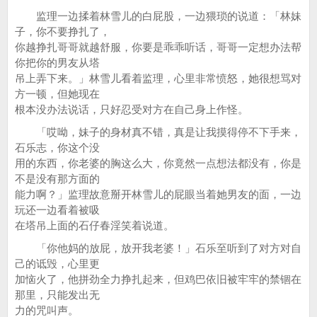
监理一边揉着林雪儿的白屁股，一边猥琐的说道：「林妹
子，你不要挣扎了，
你越挣扎哥哥就越舒服，你要是乖乖听话，哥哥一定想办法帮
你把你的男友从塔
吊上弄下来。」林雪儿看着监理，心里非常愤怒，她很想骂对
方一顿，但她现在
根本没办法说话，只好忍受对方在自己身上作怪。
「哎呦，妹子的身材真不错，真是让我摸得停不下手来，
石乐志，你这个没
用的东西，你老婆的胸这么大，你竟然一点想法都没有，你是
不是没有那方面的
能力啊？」监理故意掰开林雪儿的屁眼当着她男友的面，一边
玩还一边看着被吸
在塔吊上面的石仔春淫笑着说道。
「你他妈的放屁，放开我老婆！」石乐至听到了对方对自
己的诋毁，心里更
加恼火了，他拼劲全力挣扎起来，但鸡巴依旧被牢牢的禁锢在
那里，只能发出无
力的咒叫声。