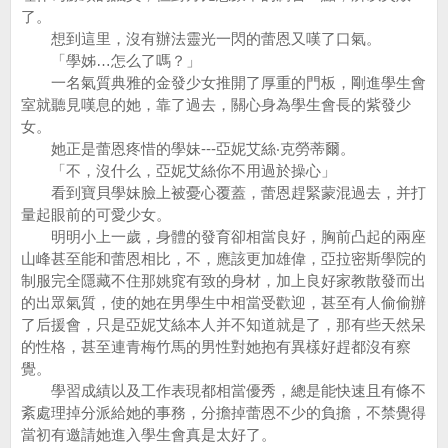
了。
想到這里，沒有辦法靈光一閃的蕾恩又嘆了口氣。
「學姊…怎么了嗎？」
一名氣質典雅的金發少女推開了厚重的門板，剛進學生會
室就聽見嘆息的她，靠了過去，關心身為學生會長的紫發少
女。
她正是蕾恩疼惜的學妹---亞妮艾絲‧克勞蒂爾。
「不，沒什么，亞妮艾絲你不用過於操心」
看到寶貝學妹臉上被憂心覆蓋，蕾恩趕緊蒙混過去，并打
量起眼前的可愛少女。
明明小上一歲，身體的發育卻相當良好，胸前凸起的兩座
山峰甚至能和蕾恩相比，不，應該更加雄偉，亞拉密斯學院的
制服完全隱藏不住那姚窕有致的身材，加上良好家教散發而出
的出眾氣質，使的她在男學生中相當受歡迎，甚至有人偷偷辦
了后援會，只是亞妮艾絲本人并不知道就是了，那有些天然呆
的性格，甚至連青梅竹馬的男性對她抱有異樣好趕都沒有察
覺。
學習成績以及工作表現都相當優秀，總是能快速且有條不
紊處理掉分派給她的事務，分擔掉蕾恩不少的負擔，不禁覺得
當初有邀請她進入學生會真是太好了。