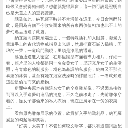
也會變得更加齊全，光是現在就已經散發出厚重的莊嚴感，到
時候又會變得如何呢？想想就覺得興奮，這一切可說是證明自
己是天選之人的重要證據。
話雖如此，納瓦羅平時并不常滯留在這里，今日會陶醉於
此，是因為有個至今收集而來的所有東西價值相加也比不上的
夢幻逸品送進了此處。
納瓦羅向房間尾端走去，一個特殊插孔印入眼簾，凝聚力
量讓手上的古代遺物戒指發出光輝，然后把寶石嵌入插槽，匡
琅的一聲，一道暗門顯現，里頭是漆黑的通道。
越過通道進入密室，在那里牆壁布滿着導力相片，仔細一
看，照片里的人物都是同一名金發女子，里頭充斥女子的生活
照，有青綠色的制服姿，粉色為基調的私服姿，純白又不那么
暴露的泳裝，甚至有她在浴室洗澡時的裸體照片，一看就知道
這些是偷拍而來的產物。
房間中央原本有個這名女子的全身雕塑像，不過因為接收
到可以入手這夢幻逸品的消息，不久之前移走了，先前雕像穿
着的，從女子那偷來的私人衣物，現在正展示在一旁的衣架
上。
看向原先雕像展示的位置，欣賞新入手的戰利品，納瓦羅
滿意的勾起淫邪笑容。
『好美，太美了！不管如何咬文嚼字，都只有這個詞語配