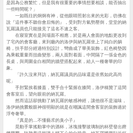
是因為公務繁忙，但是我有很重要的事情想要相談，能否抽出
一些時間呢？」
一如既往的炯炯有神，從他眼睛照射出來的光彩，彷佛在
說『這件事不聽你會后悔的』，受到對方氣勢壓倒，堂堂的納
瓦羅議員也只能接見了這名不速之客。
在寢室實在是與場面不相應，於是兩人會面的地點更改到
了宅內的會客廳，來到廳內的洛伊與納瓦羅坐上了純白的躺
椅，扶手部分經過特別設計，彎曲成了華美裝飾，紅色椅墊因
為乘載重量而扭曲變形，兩人面對着面，中間隔了一張金色的
長桌，與周圍金白相間的牆壁搭配起來，給人一種奢華的印
象。
「許久沒來拜訪，納瓦羅議員的品味還是依舊如此高尚
呢」
手肘緊挨着膝蓋，雙手合十緊握在膝間，洛伊稱贊了這間
會客室后，望向眼前的納瓦羅。
然而這話卻挑動了納瓦羅的敏感神經，讓他很不是滋味，
洛伊納挑釁般眼神很明顯的就是在嘲諷這間會客室的裝飾過於
浮夸奢華。
『真是的…不懂藝朮的臭小子』
晃動手掌搖動掌中的酒杯，冰塊撞擊玻璃制的杯壁發出鏗