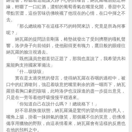
鏘聲響，聆聽着這能讓人靜下心的白噪音，納瓦羅嘴唇貼近杯
緣，輕啜了一口紅酒，濃郁的葡萄香氣在嘴里化開，香甜中又
帶點苦澀，這份苦味彷佛映襯了他現在的心情，在口中揮之不
去。
「那么總統格下在這樣不巧的時間來訪，究竟是所為何事
呢？」
納瓦羅的提問語音剛落，椅墊就發出了受到擠壓的嘎軋聲
響，洛伊身子向前傾斜，使他顯得更有魄力，鷹目般的眼瞳往
納瓦羅的臉注視過去。
「既然議員您都直切正題了，那我也直說了，我希望共和
黨能夠支持國家軍備法」
「什…咳咳咳」
實在是太過突然的發言，使得納瓦羅在吞咽的過程中，被
口中的紅酒嗆到，強忍着咳意把嘴里剩余的酒一咽而下，納瓦
羅捂着胸口劇烈咳喘，此時洛伊也沒躁進的盡一步提出意見，
只是在一旁等着他呼吸慢慢平穩過來。
「你知道自己在說什么嗎？！總統格下！」
好不容易恢復狀態，納瓦羅滿是驚愕的望向眼前的男人，
嘴角上揚，掛着一抹帥氣的微笑，那個藏不住的笑意，彷佛准
備享用獵物的野獸，由這表情看來，納瓦羅會有這樣的反應也
在他的預料之中。