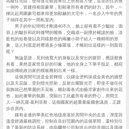
高級住宅區，使得達官顯貴來往上班相當方便，這里的住房無
一例外，皆建得相當豪華，彰顯著所有者們的財力，其中，一
棟比起周圍豪宅都來得更加顯赫的大宅中，一名步入中年的男
子徜徉在其中一間私室內。
男子的年紀明明才剛過40不久，臉上卻有着不少皺紋，面
容上的皺折和此時微彎的嘴角，交織成一副擅於權謀的臉，淡
藍色的短卷發以及同樣顏色的兩撇小胡子給人一種精明的形
象，這人到底是經曆過多少修羅場，才雕刻出這樣的一則面容
呢？
無論是誰，見到他寬大的身板以及突出的腹部，應該都會
有着，果然是家世良好的印象，他的全身上下舉手投足，都宛
如由傳統政治家的模板雕刻出來一樣。
這個房間可說是金碧輝煌，以鑲金塗料抹成金黃色的牆壁
以及天花版，受到燈光照射，反射出耀眼光芒，即使不做任何
裝飾就已然華麗的天花板，雕刻着各式由藝朮家創作出來的花
色，如此奢華的氛圍，突顯出了此處所有者的野心，房間主
人----納瓦羅‧葛利菲斯，這個國家的超重量級國會議員，正踱
步在房內。
鑲有金邊的華美紅色地毯座落於房間中央的走道，溼度與
溫度經過嚴格調控，控制在良好范圍內的這個單間，還特別引
進了最新的防盜系統，由烏爾努公司制造出的防音牆以及瑪律