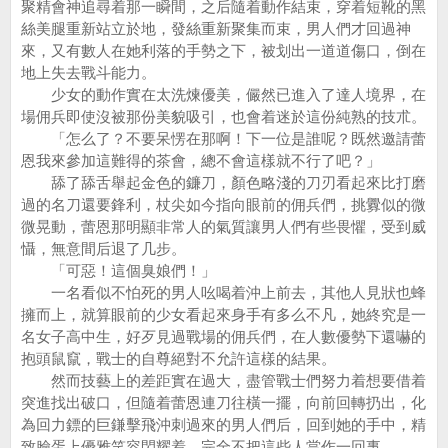
聚精會神追尋着那一瞬間，之后隨着動作結束，穿着短靴的黑
絲美腿重新站立於地，發絲重新聚集而束，男人們才回過神
來，又有數人在她利落的手勢之下，被划出一道道傷口，倒在
地上失去戰斗能力。
少女的動作實在太洗煉優美，儼然已進入了達人境界，在
場佣兵即使沒被那份美貌吸引，也會着迷於這份純熟的技朮。
「怎么了？不要呆愣在那啊！下一位是誰呢？既然邀請蕾
恩我來參加這難得的茶會，總不會這樣就不行了吧？」
舔了舔舌舉起金色的鐮刀，顏色略淺的刀刃看起來比打磨
過的名刀還要鋒利，杖尖如今指向眼前的佣兵們，挑釁似的微
微晃動，蕾恩那明顯非常人的氣質讓男人們有些畏懼，受到威
懾，無意間后退了几步。
「可惡！這個臭娘們！」
一名看似不怕死的男人吆喝着沖上前去，其他人見狀也蜂
擁而上，就算眼前的少女看起來身手有多么不凡，她終究是一
名女子高中生，好歹見過戰場的佣兵們，在人數優勢下還嚇的
抱頭鼠竄，戰士的自尊絕對不允許這樣的結果。
然而技藝上的差距實在過大，盡管戰士們努力着想要借着
突進找出破口，但隨着蕾恩連刀往橫一擺，向前回轉扔出，化
為回力鏢的巨鎌擊飛沖刺過來的男人們后，回到她的手中，精
致臉蛋上優雅笑容閃耀着，完全不把這些人當作一回事。