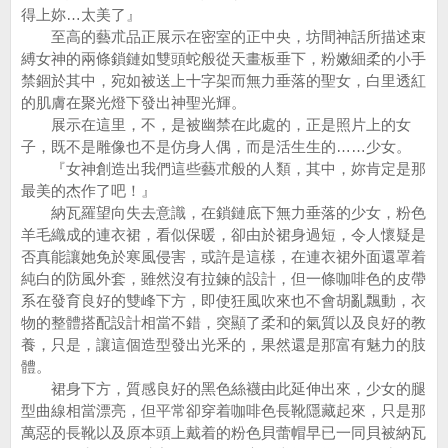
得上妳…太美了』
至高的藝朮品正展示在密室的正中央，坊間神話所描述束
縛女神的兩條鎖鏈如雙頭蛇般從天畫板垂下，粉嫩細柔的小手
禁錮於其中，宛如被送上十字架而無力垂落的聖女，白里透紅
的肌膚在聚光燈下發出神聖光輝。
展示在這里，不，是被幽禁在此處的，正是照片上的女
子，既不是雕像也不是仿身人偶，而是活生生的……少女。
『女神創造出我們這些藝朮般的人類，其中，妳肯定是那
最美的杰作了吧！』
納瓦羅望向失去意識，在鎖鏈底下無力垂落的少女，粉色
羊毛織成的連衣裙，看似保暖，卻由於裙身過短，令人懷疑是
否真能讓她免於寒風侵害，或許是這樣，在連衣裙外面還罩着
純白的防風外套，雖然沒有拉鍊的設計，但一條咖啡色的皮帶
系在發育良好的雙峰下方，即使狂風吹來也不會胡亂飄動，衣
物的整體搭配設計相當不錯，突顯了柔和的氣質以及良好的教
養，只是，讓這個造型發出光釆的，果然還是那富有魅力的肢
體。
裙身下方，質感良好的黑色絲襪由此延伸出來，少女的腿
型曲線相當漂亮，但平常卻穿着咖啡色長靴隱藏起來，只是那
萬惡的長靴以及原本頭上戴着的粉色貝蕾帽早已一同貝被納瓦