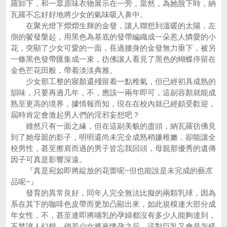
羅卸下，和一眾原味衣物展示在一旁，當然，為她脫下時，納
瓦羅不忘好好地將少女的氣味吸入鼻中。
在聚光燈下熠熠生輝的金發，讓人聯想到溫暖的太陽，左
側的鬢發槃起，用黑色為基底的發帶編織成一朵惹人憐愛的小
花，突顯了少女可愛的一面，長過腰身的金發無力垂下，被另
一條黑色發帶匯集成一束，彷佛讓人看見了黑色的蝴蝶停留在
金色芒花田般，帶着淡淡典雅。
少女那工整的寢顏還殘留着一點稚氣，但已經初具成熟的
韻味，只要再過几年，不，應該一兩年即可，這副容顏就能成
熟至更高的境界，據情報而知，現在在校內就已經頗受歡迎，
屆時肯定會激起男人們的淫邪妄想吧？
雖然只有一面之緣，但在這副美貌的盡頭，納瓦羅彷佛見
到了她母親的影子，明明還尚未完全成熟稍嫌稚嫩，卻能讓全
校男性，甚至擦肩而過的男子皆忘我回頭，母親那優秀的遺傳
因子可真是影響深遠。
『真是宛如即將綻放的花蕾呢~但也能說是未完成的藝朮
品呢~』
發育的異常良好，同年人完全無法比擬的兩顆乳球，因為
系在其下的咖啡色皮帶而更加凸顯出來，如此規模連大部分成
年女性，不，甚至連即將哺乳的孕婦都沒有多少人能夠達到，
不禁讓人幻想，倘若少女將來懷孕之后，這對巨乳又會是怎樣