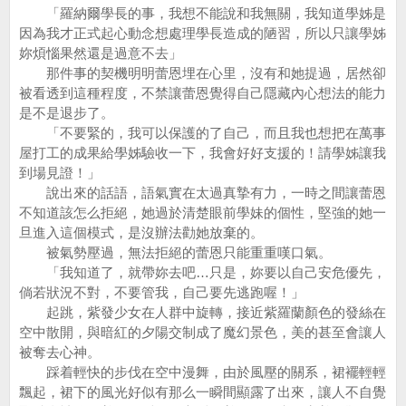
「羅納爾學長的事，我想不能說和我無關，我知道學姊是
因為我才正式起心動念想處理學長造成的陋習，所以只讓學姊
妳煩惱果然還是過意不去」
那件事的契機明明蕾恩埋在心里，沒有和她提過，居然卻
被看透到這種程度，不禁讓蕾恩覺得自己隱藏內心想法的能力
是不是退步了。
「不要緊的，我可以保護的了自己，而且我也想把在萬事
屋打工的成果給學姊驗收一下，我會好好支援的！請學姊讓我
到場見證！」
說出來的話語，語氣實在太過真摯有力，一時之間讓蕾恩
不知道該怎么拒絕，她過於清楚眼前學妹的個性，堅強的她一
旦進入這個模式，是沒辦法勸她放棄的。
被氣勢壓過，無法拒絕的蕾恩只能重重嘆口氣。
「我知道了，就帶妳去吧…只是，妳要以自己安危優先，
倘若狀況不對，不要管我，自己要先逃跑喔！」
起跳，紫發少女在人群中旋轉，接近紫羅蘭顏色的發絲在
空中散開，與暗紅的夕陽交制成了魔幻景色，美的甚至會讓人
被奪去心神。
踩着輕快的步伐在空中漫舞，由於風壓的關系，裙襬輕輕
飄起，裙下的風光好似有那么一瞬間顯露了出來，讓人不自覺