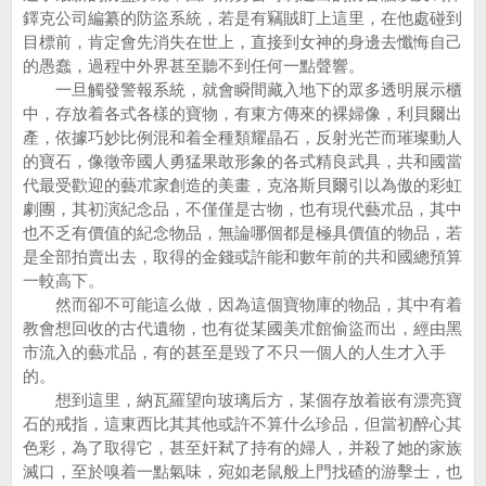
鐸克公司編纂的防盜系統，若是有竊賊盯上這里，在他處碰到
目標前，肯定會先消失在世上，直接到女神的身邊去懺悔自己
的愚蠢，過程中外界甚至聽不到任何一點聲響。
一旦觸發警報系統，就會瞬間藏入地下的眾多透明展示櫃
中，存放着各式各樣的寶物，有東方傳來的裸婦像，利貝爾出
產，依據巧妙比例混和着全種類耀晶石，反射光芒而璀璨動人
的寶石，像徵帝國人勇猛果敢形象的各式精良武具，共和國當
代最受歡迎的藝朮家創造的美畫，克洛斯貝爾引以為傲的彩虹
劇團，其初演紀念品，不僅僅是古物，也有現代藝朮品，其中
也不乏有價值的紀念物品，無論哪個都是極具價值的物品，若
是全部拍賣出去，取得的金錢或許能和數年前的共和國總預算
一較高下。
然而卻不可能這么做，因為這個寶物庫的物品，其中有着
教會想回收的古代遺物，也有從某國美朮館偷盜而出，經由黑
市流入的藝朮品，有的甚至是毀了不只一個人的人生才入手
的。
想到這里，納瓦羅望向玻璃后方，某個存放着嵌有漂亮寶
石的戒指，這東西比其其他或許不算什么珍品，但當初醉心其
色彩，為了取得它，甚至奸弒了持有的婦人，并殺了她的家族
滅口，至於嗅着一點氣味，宛如老鼠般上門找碴的游擊士，也