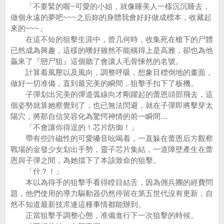
「不要緊的喔~可愛的小姐，就像睡美人一樣沉沉睡去，
做個永遠的夢吧~~~之后妳的身體我會好好做成標本，收藏起
來的~~~」
在這不短的狙擊生涯中，曾几何時，收集死在槍下的尸體
已然成為興趣，這樣的嗜好雖然不能稱得上是高雅，卻也為他
贏來了『戀尸狙』這個聽了會讓人毛骨悚然的名號。
計算着風壓以及風向，調整呼吸，想象目標倒地的畫面，
做好一切准備，直到最完美的瞬間，狙擊手扣下了板機。
子彈划出完美的彈道弧線向才剛躍起的蕾恩頭部飛去，這
個姿勢就算她察覺到了，也已無法閃避，就在子彈即將擊穿太
陽穴，將那自信笑容化為驚愕神情的前一瞬間…
「不會讓你得逞的！芯片防御！」
帶有些許磁性的可愛嗓音吆喝着，一直躲在蕾恩后方觀察
戰場的金發少女划出手勢，靈子芯片集結，一道障壁產生在蕾
恩與子彈之間，為她擋下了本該致命的狙擊。
「什？！」
本以為得手的狙擊手看得瞠目結舌，因為佣兵團的經費問
題，他們使用的導力驅動器仍然停留在第五世代沒有更新，自
然不知道最新技朮連這種事情都能辦到。
正當狙擊手調整心態，准備進行下一次狙擊的時候。