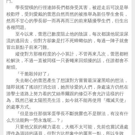
門。
學長蠻橫的行徑連師長們都身受其害，被趕走后可說是舉
校歡呼，受到愛戴的蕾恩自然而然的被推舉為新任學生會長，
然而不甘心的學長卻一而再再而三的前來騷擾學生們，衍生出
各種問題。
至今以來，蕾恩已數度阻止他的陰謀，每次都讓他屁滾尿
流的逃回去，但對方卻象是打不死蟑螂似的，每過一陣子就會
冒出新點子前來刁難。
縱使對方那種程度的小小算計，不管再來几次，蕾恩都輕
松解決，不過一直被同樣一只蒼蠅來回煩擾的話，任誰都會不
耐煩。
『干脆殺掉好了』
失去耐心的蕾恩產生了想讓對方嘗嘗最深邃黑暗的想法，
隨即就搖了搖頭打消念頭，她所珍愛的人們，身處遠方仍然在
游擊士道路上努力着的艾絲蒂爾跟約修亞不會允許這樣的行
為，既然已被太陽照亮生活，如今就不能再使用『殲滅天使』
的處事方式。
『但是放任那個笨蛋學長不斷挑釁也不是辦法，有沒有什
么方法能夠一勞永逸呢…？』
只要他父親的權力還在，大概不太可能，先前也嘗試過處
理作為源頭的議員，但對方比想象中的厲害一點，所以失敗