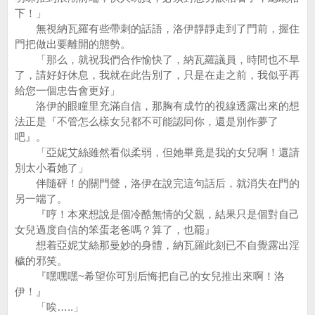
下！」
無視納瓦羅有些帶刺的話語，洛伊靜靜走到了門前，握住
門把做出要離開的態勢。
「那么，就祝我們合作愉快了，納瓦羅議員，時間也不早
了，請好好休息，我就在此告別了，只是在走之前，我似乎再
給您一個忠告會更好」
洛伊的眼瞳里充滿自信，那胸有成竹的視線透露出來的想
法正是『不管怎么樣女兒都不可能認同你，還是別作夢了
吧』。
「亞妮艾絲雖然看似柔弱，但她畢竟是我的女兒啊！還請
別太小看她了」
伴隨砰！的關門聲，洛伊在說完這句話后，就消失在門的
另一端了。
『哼！本來想說是個冷酷無情的父親，結果只是個對自己
女兒過度自信的笨蛋老爸嗎？算了，也罷』
想着亞妮艾絲那曼妙的身體，納瓦羅此刻已不自覺露出淫
穢的邪笑。
『嘿嘿嘿~希望你可別后悔把自己的女兒推出來啊！洛
伊！』
「唉…..」