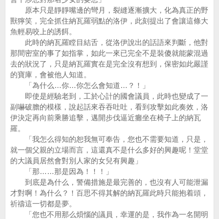
原本只是靜靜嘴邊的彎月，裂縫逐漸擴大，化為真正的野
獸獰笑，完全抓住納瓦羅弱點的洛伊，此刻提出了會讓這條大
魚輕易咬上的誘餌。
此時的納瓦羅瞠目結舌，從洛伊說出的話語來判斷，他對
那間密室的事了如指掌，如此一來已完全不是裝傻就能蒙混過
去的狀況了，只是納瓦羅實在是完全沒有想到，保密如此嚴謹
的寶庫，會被他人知道。
「為什么…你…你怎么會知道…？！」
即使是經驗老到，工於心計的國會議員，此時也變成了一
副嚇破膽的模樣，說起話來吞吞吐吐，看到攻擊如此奏效，洛
伊決定再向前乘勝追擊，邁開步伐逼近癱坐在椅子上的納瓦
羅。
「我怎么得知的恕我無可奉告，您也不需要知道，只是，
就一個父親的立場而言，這還真不是什么多好的興趣呢！堂堂
的大議員居然會對別人家的女兒有興趣」
「那……那是因為！！！」
到底是為什么，警備措施是最完善的，也沒有人可能泄漏
才對啊！為什么？！百思不得其解的納瓦羅此時只能抱着頭，
祈禱這一切都是夢。
「您也不用那么煩惱的議員，幸運的是，我作為一名開明