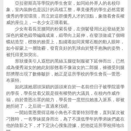
亞拉密斯高等學院的學生會室，如同給外界人的名校印
象，室內裝飾也是設計的高檔工整，畢竟優秀的學生必然需要
優秀的學習環境，而立於這群優秀人才的頂點，象徵着會長權
威的座位上，一名少女正嘆着氣。
少女有着長至腰間的粉紫長發，左側鬢發用比起發絲更加
深色的紫色緞帶編織成束，緞帶向上延伸，在發頂做成了個蝴
蝶結造型，標致的臉蛋上，點綴着如同黃耀石般的動人眼眸，
如今卻蒙上一層陰霾，發育良好的乳球由於雙手抱胸的姿勢，
被托得更加突出。
形狀優美引人遐想的黑絲玉腿從制服裙下延伸而出，已然
成為優秀淑女的她此刻卻翹着不像淑女的二郎腿，褲襪受到腿
部擠壓出現了數條皺折，她正是這所學校的學生會長---蕾恩‧
布萊特。
如此讓她眉頭深鎖的源頭來自於一名前些日子被學院退學
的學長，學長仗着父親是很有權勢的大議員，在校內作威作
福，由於蕾恩出眾的能力，學長曾一度想拉她進入派系，卻被
她拒絕了，之后就一直過來找碴。
一開始蕾恩覺得這種小角色不需要特別理會，直到某次被
刁難時，一名學妹挺身而出，為了不讓低學年的學弟妹們處在
他的陰影之下，才下定決心搜集證據，把他從這所學校掃地出