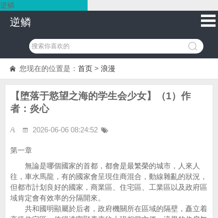
逆鳞
逆鳞
您现在的位置是：
首页
>
浪漫
【堕落于慾望之海的学生会少女】（1）作
者：炎心
2026-06-06 08:24:52
第一章
無論是哪個國家的首都，都會是最繁榮的城市，人來人
往，車水馬龍，有的國家會呈現住商混合，動線雜亂的狀況，
但都市計划良好的國家，商業區、住宅區、工業區以及政府區
域肯定會有效率的分隔開來。
共和國明顯屬於后者，政府機關所在區域的隔壁，矗立着