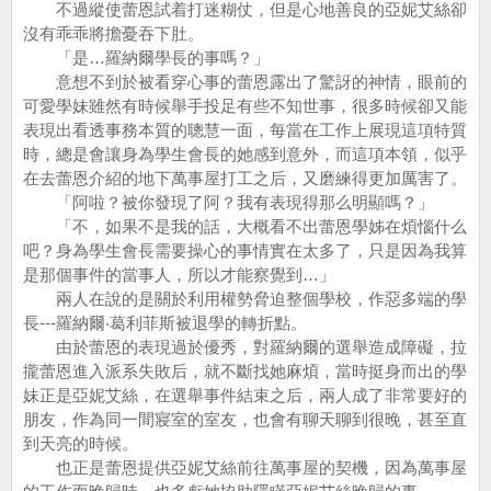
不過縱使蕾恩試着打迷糊仗，但是心地善良的亞妮艾絲卻
沒有乖乖將擔憂吞下肚。
「是…羅納爾學長的事嗎？」
意想不到於被看穿心事的蕾恩露出了驚訝的神情，眼前的
可愛學妹雖然有時候舉手投足有些不知世事，很多時候卻又能
表現出看透事務本質的聰慧一面，每當在工作上展現這項特質
時，總是會讓身為學生會長的她感到意外，而這項本領，似乎
在去蕾恩介紹的地下萬事屋打工之后，又磨練得更加厲害了。
「阿啦？被你發現了阿？我有表現得那么明顯嗎？」
「不，如果不是我的話，大概看不出蕾恩學姊在煩惱什么
吧？身為學生會長需要操心的事情實在太多了，只是因為我算
是那個事件的當事人，所以才能察覺到…」
兩人在說的是關於利用權勢脅迫整個學校，作惡多端的學
長---羅納爾‧葛利菲斯被退學的轉折點。
由於蕾恩的表現過於優秀，對羅納爾的選舉造成障礙，拉
攏蕾恩進入派系失敗后，就不斷找她麻煩，當時挺身而出的學
妹正是亞妮艾絲，在選舉事件結束之后，兩人成了非常要好的
朋友，作為同一間寢室的室友，也會有聊天聊到很晚，甚至直
到天亮的時候。
也正是蕾恩提供亞妮艾絲前往萬事屋的契機，因為萬事屋