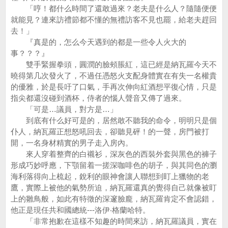
「哼！都什么時間了還敢過來？老夫是什么人？隨隨便便
就能見？連來訪禮節都不懂的無禮訪客不見也罷，給老夫趕回
去！」
『真是的，怎么今天遇到的都是一些令人火大的
事？？？』
雙手緊握拳頭，圓潤的臉頰脹紅，這已經是納瓦羅今天不
曉得第几次發火了，不過任憑怒火支配身體實在有失一名權貴
的優雅，於是長吁了口氣，手再次伸向紅酒想平復心情，只是
指尖都還沒碰到酒杯，侍者的惱人聲音又傳了過來。
「可是…議員，對方是…」
到底有什么好可是的，居然敢不聽我的命令，明明只是個
仆人，納瓦羅正想怒吼回去，卻聽見砰！的一聲，房門被打
開，一名身材精實的男子走入房內。
來人穿着整齊的白襯衫，深灰色的西裝外套與黑色的褲子
形成巧妙呼應，下顎留着一搓深咖啡色的胡子，與其同色的瀏
海利落得向上梳起，銳利的眼神會讓人聯想到盯上獵物的老
鷹，實際上被他的氣勢所迫，納瓦羅還真的覺得自己就像被盯
上的雛鳥般，如此有特徵的深邃臉龐，納瓦羅肯定不會認錯，
他正是現任共和國總統---洛伊‧格蘭哈特。
「非常抱歉在這樣不知趣的時間來訪，納瓦羅議員，實在