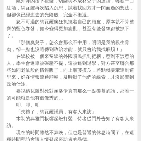
氣沖沖的按下按鍵，切斷與不成材兒子的通話，輕啜一口
紅酒，納瓦羅再次陷入沉思，試着找回方才一閃而過的想法，
但卻像已經逝去的光陰般，完全不復返。
怒不可遏的納瓦羅瘋狂抓撓着自己的頭皮，原本就不算整
齊的藍色卷發，如今變得更加凌亂，甚至有些發絲都被抓下
了。
『那個臭兒子，怎么會那么不中用，明明是我的親生骨
肉，卻一點也沒遺傳到政治才能，就只會給我找麻煩！』
在學校被一個來留學的外國賤民抓到把柄，惹到不該惹的
人，學生會選舉被碾壓不提，還被逼到退學，對方甚至聯合那
些如同老鼠般的情報販子，向上順藤摸瓜，差點就要牽連到這
里來，好在情報流通順暢，及時斷了他們的線索，才沒影響到
政治仕途。
要說納瓦羅對死對頭洛伊真有那么一點羨慕的話，那唯一
的可能就是他有個優秀的…
叩、叩、叩
「失禮了，納瓦羅議員，有客人來訪」
木制的典雅門板響起敲打聲，侍者從門外告知了有客人來
訪。
現在的時間雖然不算晚，但也是普通的休息時間了，在這
種時間拜訪會讓人懷疑起來訪者的品德。