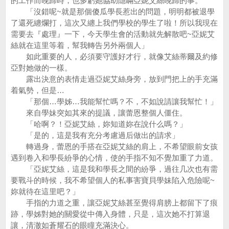
的工作而晚歸時，也多虧她協助隱瞞亞妮艾絲晚歸的事。
「沒錯呢~就是那個傻瓜學長惹出的問題，明明都被退學
了還死纏爛打，這次又纏上我們學校的學生了啦！所以我現在
需要去『處理』一下，今天學生會的活動就先解散吧~亞妮艾
絲就在這里等着，幫我轉告另外兩個人」
如此重要的人，必須要守護好才行，就像艾絲蒂爾及約修
亞對她做的一樣。
露出決意的表情走過亞妮艾絲身旁，放到門把上的手充滿
着氣勢，但是…
「那個…學姊…我能幫忙嗎？不，不如說請讓我幫忙！」
來自學妹突如其來的提議，讓蕾恩整個人僵住。
「哈啊？！亞妮艾絲，妳知道妳在說什么嗎？」
「是的，這是我有充分考慮過后做出的請求」
轉過身，蕾恩的手搭在亞妮艾絲的肩上，不希望眼前女孩
遇到卷入和學長紛爭的心情，使的手指不知不覺加重了力道。
「亞妮艾絲，這是我和學長之間的紛爭，過往几次也有需
要戰斗的時候，我不希望個人的私事害寶貝學妹陷入危險呢~
妳就待在這里吧？」
手指的力道之重，讓亞妮艾絲甚至覺得肩膀上都留下了痕
跡，學姊對她的關愛從中傳入身體，只是，這次她不打算退
讓，清澈如蒼耀石的眼瞳充滿決心。