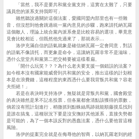
「當然，我不是要共和黨全黨支持，這實在太難了，只要
議員您的派系支持我即可」
雖然聽說過關於這個法案，愛國同盟內部里也有一些雜
音，但沒想到他會跳過統一黨內意見的步驟，跑來請托納瓦羅
這個敵人，理論上統合黨內派系會是比較容易的選項，畢竟意
見會比較相近，但既然他先過來了，那就表示…
洛伊充滿自信的語氣就象是確信納瓦羅一定會同意，對話
的語氣不像請托，而更象是命令，這讓納瓦羅非常不是滋味，
憑什么堂堂共和黨第二把交椅要被這樣看扁。
「開什么玩笑？？？為什么老夫要支援一個錯誤的法案？
如今根本沒有國家能威脅到共和黨的安全，推出這樣的計划根
本是在浪費錢，這種程度的東西憑什么要我背叛共和黨？容老
夫拒絕！」
若是在表決時支持洛伊，無疑就是背叛共和黨，國會殿堂
的表決雖然是釆不記名投票，但各黨都會清點該獲得的票數，
倘若沒有照計划進行，稍微抓到點蛛絲馬跡就能順藤摸瓜找到
是誰在搞鬼，這種狀況下要是沒安撫好其他派系，直接失勢都
是可能的，為了一個本該反對的愚蠢法案，憑什么要他冒這種
風險。
洛伊的提案完全就是在侮辱他的智商，以納瓦羅老到的經