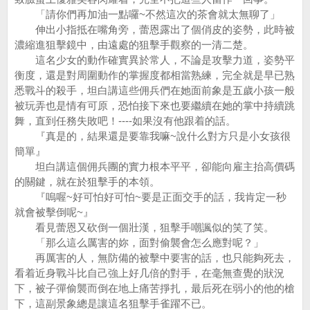
「請你們再加油一點囉~不然這次的茶會就太無聊了」
伸出小指抵在嘴角旁，蕾恩露出了個俏皮的姿勢，此時被
濃縮進狙擊鏡中，由遠處的狙擊手觀察的一清二楚。
這名少女的動作確實異於常人，不論是攻擊力道，姿勢平
衡度，還是對周圍動作的掌握度都相當熟練，完全就是早已熟
悉戰斗的殺手，坦白講這些佣兵們在她面前象是五歲小孩一般
被玩弄也是情有可原，恐怕接下來也要繼續在她的掌中持續跳
舞，直到任務失敗吧！----如果沒有他跟着的話。
『真是的，結果還是要靠我嘛~說什么對方只是小女孩很
簡單』
坦白講這個佣兵團的實力根本平平，卻能向雇主抬高價碼
的關鍵，就在於狙擊手的本領。
『嗚喔~好可怕好可怕~要是正面交手的話，我肯定一秒
就會被擊倒呢~』
看見蕾恩又砍倒一個壯漢，狙擊手嘲諷似的笑了笑。
「那么這么厲害的妳，面對偷襲會怎么應對呢？」
再厲害的人，無防備的被擊中要害的話，也只能夠死去，
看着近身戰斗比自己強上好几倍的對手，在毫無查覺的狀況
下，被子彈偷襲而倒在地上痛苦掙扎，最后死在弱小的他的槍
下，這副景象總是讓這名狙擊手雀躍不已。