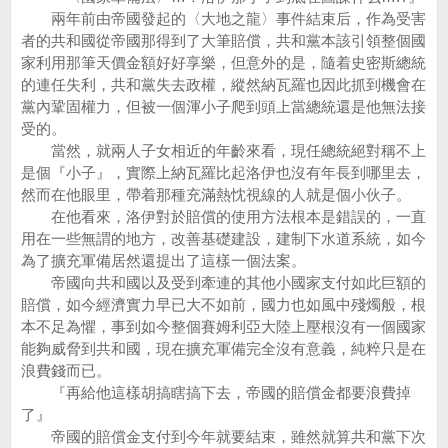
兩年前由帝國發起的〈大地之龍〉事件結束后，作為受害
者的共和國從帝國那得到了大筆賠償，共和黨本該引領整個國
家利用那筆天價金額好好享樂，但意外的是，隨着史密斯總統
的連任失利，共和黨失去政權，縱然納瓦羅也因此抓到機會在
黨內鞏固權力，但被一個渾小子爬到頭上當總統還是他無法接
受的。
當然，就兩人子女相近的年齡來看，現任總統絕對稱不上
是個『小子』，實際上納瓦羅比起洛伊也沒有年長到哪里去，
然而在他眼里，帶着那種充滿熱忱視線的人就是個小伙子。
在他看來，洛伊對於賠償的使用方法根本是錯誤的，一直
用在一些無謂的地方，改善基礎建設，建制下水道系統，如今
為了擴充軍備居然還提出了這樣一個法案。
帝國向共和國以及受到牽連的其他小國家支付如此巨額的
賠償，如今經濟實力早已大不如前，國力也如風中殘燭般，根
本不足為懼，事到如今整個賽姆利亞大陸上壓根沒有一個國家
能夠威脅到共和國，現在擴充軍備完全沒有意義，純粹只是在
浪費錢而已。
『再給他這樣胡搞瞎搞下去，帝國的賠償金都要浪費掉
了』
帝國的賠償金支付到今年就要結束，雖然就算共和黨下次