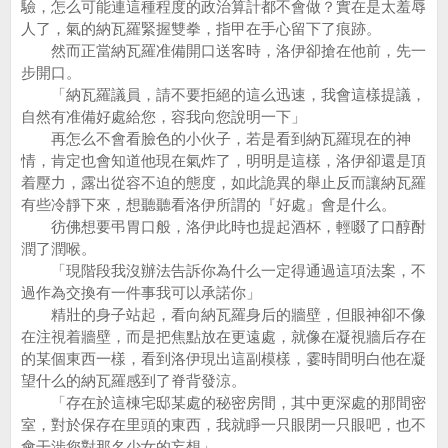
驗，怎么可能連這種程度的政治算計都不會做？實在是太羞辱
人了，氣的納瓦羅緊握雙拳，指甲在手心留下了痕跡。
然而正當納瓦羅准備開口送客時，洛伊卻搶在他前，先一
步開口。
「納瓦羅議員，請不要拒絕的這么迅速，我會這樣提議，
自然有准備好處給您，容我向您說明一下」
再怎么不會看臉色的小伙子，若是看到納瓦羅現在的神
情，肯定也會知道他現在氣炸了，明明是這樣，洛伊卻還是頂
着壓力，露出從容不迫的態度，如此詭異的舉止反而讓納瓦羅
有些冷靜下來，想聽聽看洛伊所謂的『好處』會是什么。
彷佛想要弔胃口般，洛伊此時也提起酒杯，輕啜了口醇酎
潤了潤喉。
「現階段我沒辦法告訴你為什么一定得通過這項法案，不
過作為交換有一件事我可以承諾你」
精壯的身子站起，看向納瓦羅身后的牆壁，但眼神卻不像
在注視着牆壁，而是把焦點放在更遠處，就像在凝視牆后存在
的某個東西一樣，看到洛伊現出這副模樣，霎時間明白他在凝
望什么的納瓦羅感到了脊背發涼。
「存在於這棟宅邸某處的秘密房間，其中更深處的那間密
室，對於保存在里頭的東西，我就睜一只眼閉一只眼吧，也不
會干涉您對那名少女的妄想」