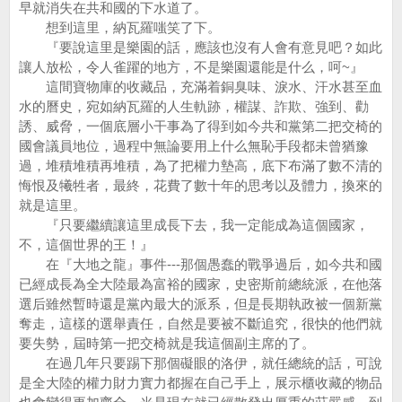
早就消失在共和國的下水道了。
想到這里，納瓦羅嗤笑了下。
『要說這里是樂園的話，應該也沒有人會有意見吧？如此
讓人放松，令人雀躍的地方，不是樂園還能是什么，呵~』
這間寶物庫的收藏品，充滿着銅臭味、淚水、汗水甚至血
水的曆史，宛如納瓦羅的人生軌跡，權謀、詐欺、強到、勸
誘、威脅，一個底層小干事為了得到如今共和黨第二把交椅的
國會議員地位，過程中無論要用上什么無恥手段都未曾猶豫
過，堆積堆積再堆積，為了把權力墊高，底下布滿了數不清的
悔恨及犧牲者，最終，花費了數十年的思考以及體力，換來的
就是這里。
『只要繼續讓這里成長下去，我一定能成為這個國家，
不，這個世界的王！』
在『大地之龍』事件---那個愚蠢的戰爭過后，如今共和國
已經成長為全大陸最為富裕的國家，史密斯前總統派，在他落
選后雖然暫時還是黨內最大的派系，但是長期執政被一個新黨
奪走，這樣的選舉責任，自然是要被不斷追究，很快的他們就
要失勢，屆時第一把交椅就是我這個副主席的了。
在過几年只要踢下那個礙眼的洛伊，就任總統的話，可說
是全大陸的權力財力實力都握在自己手上，展示櫃收藏的物品