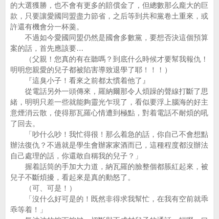
的大選獲勝，也不會有更多的賠償金了，但總數那么龐大的巨
款，只要讓愛國同盟盡力節省，之后等到共和黨卷土重來，或
許還有機會分一杯羹。
不過如今愛國同盟仍然是國會多數黨，要想否決這個預算
案的話，首先應該要…
（父親！您真的有在聽嗎？到底什么時候才要幫我報仇！
明明您親愛的兒子都被陷害導致退學了耶！！！）
『這臭小子！看來之前都太慣着他了』
從電話另外一頭傳來，羅納爾那令人煩躁的聲線打斷了思
緒，明明只差一些就能夠靈光乍現了，看似要浮上腦海的好主
意煙消云散，使得那瓦羅心情遭到極點，對着電話不耐煩的吼
了回去。
「吵什么吵！我忙得很！那么着急的話，你自己不會想點
辦法復仇？不過就是學生會辦家家酒而已，這種程度都沒辦法
自己處理的話，你還敢自稱我的兒子？」
握着話筒的手加大力道，納瓦羅的臉整個都脹紅起來，被
兒子不斷煩擾，看起來是真的動怒了。
（可、可是！）
「沒什么好可是的！既然非得求我幫忙，在我有空前就乖
乖等着！」