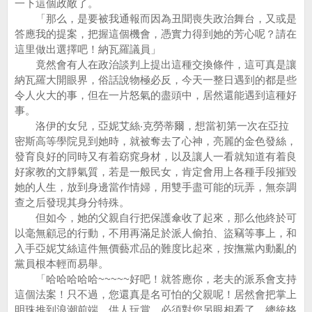
一下這個政敵了。
「那么，是要被我通報而因為丑聞喪失政治舞台，又或是
答應我的提案，把握這個機會，憑實力得到她的芳心呢？請在
這里做出選擇吧！納瓦羅議員」
竟然會有人在政治談判上提出這種交換條件，這可真是讓
納瓦羅大開眼界，俗話說物極必反，今天一整日遇到的都是些
令人火大的事，但在一片怒氣的盡頭中，居然還能遇到這種好
事。
洛伊的女兒，亞妮艾絲‧克勞蒂爾，想當初第一次在亞拉
密斯高等學院見到她時，就被奪去了心神，亮麗的金色發絲，
發育良好的同時又有着窈窕身材，以及讓人一看就知道有着良
好家教的文靜氣質，若是一般民女，肯定會用上各種手段摧毀
她的人生，放到身邊當作情婦，用雙手盡可能的玩弄，無奈調
查之后發現其身分特殊。
但如今，她的父親自行把保護傘收了起來，那么他終於可
以毫無顧忌的行動，不用再滿足於派人偷拍、盜竊等事上，和
入手亞妮艾絲這件無價藝朮品的難度比起來，按撫黨內動亂的
黨員根本輕而易舉。
「哈哈哈哈哈~~~~~好吧！就答應你，老夫的派系會支持
這個法案！只不過，您還真是名可怕的父親呢！居然會把掌上
明珠推到浪潮前端，供人玩賞，必須對您另眼相看了，總統格