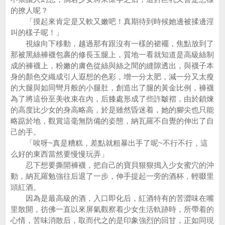
的撩人呢？
「摸起來肯定是又軟又嫩吧！真期待到時候她邊被揉邊淫
叫的樣子呢！」
視線向下移動，越過那有跟沒有一樣的裙襬，焦點放到了
那被黑絲褲襪包裹的修長玉腿上，質地一看就知道是高級絲制
成的褲襪上，粉嫩的膚色從絲與絲之間的縫隙透出，與襪子本
身的顏色交織成引人遐想的色彩，增一分太肥，減一分又太瘦
的大腿與如同彎月般的小腿肚，創造出了腿的黃金比例，褲襪
為了將這份至美收束在內，后膝處形成了些許皺褶，由於鎖煉
的高度比少女的身高略高，於是雖然昏迷着，她的腳尖也只能
略踮於地，觀賞這毫無防備的姿態，納瓦羅不自覺的伸出了自
己的手。
「唉呀~真是糟糕，差點就粗暴出手了呢~不行不行，這
么好的東西當然要慢慢玩弄」
忍下想要撕開褲襪，把自己的寶貝狠狠搗入少女蜜穴的沖
動，納瓦羅勉強往后退了一步，伸手提起一旁的酒杯，輕啜里
頭紅酒。
因為是最高級的酒，入口即化后，紅酒特有的苦澀味在嘴
里散開，彷佛一直以來屏氣觀察着少女生活軌跡時，所帶着的
心情，苦味消散后，取而代之的是印象強烈的回甘，正如同現