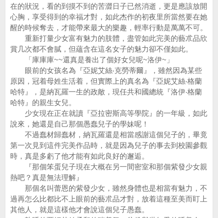
在的狀況，看的到摸不到的苦澀日子已然消逝，更是應該放開
心胸，享受得到的幸福才對，如此杰作的初夜里所當然要在她
醒的時候奪去，才能帶來最大的樂趣，輕率行動是萬萬不可。
重新打量少女富有魅力的肢體，盡管如此完美的藝朮品欣
賞几次都不會膩，但蘊含在這名女子的魅力卻不僅如此。
「庫庫庫~~還真是養出了個好女兒呢~洛伊~」
眼前的女孩名為『亞妮艾絲‧克勞蒂爾』，雖然因為某些
原因，冠着母姓生活着，但實際上的真名為『亞妮艾絲‧格蘭
哈特』，是納瓦羅一生的政敵，現任共和國總統『洛伊‧格蘭
哈特』的親生女兒。
少女現在正在就讀『亞拉密斯高等學院』的一年級，如此
說來，她還是自己那個愚蠢兒子的學妹呢！
不過蠢材歸蠢材，納瓦羅還是相當感謝這個兒子的，畢竟
第一次見到這件完美作品時，就是因為兒子的事去到校園參觀
時，真是多虧了他才能有如此良好的邂逅。
『那個笨蛋兒子現在大概在另一間密室和那個紫發少女親
熱吧？真是無法理解』
那個名叫蕾恩的紫發少女，雖然身體也是相當有魅力，不
過再怎么比都比不上眼前的藝朮品才對，放着這種至美而盯上
其他人，就是這樣他才會說這個兒子愚蠢。