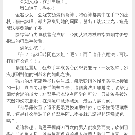
「亞妮艾絲，在那里喔！」
「我知道了，學姊！」
金發少女---亞妮艾絲聚精會神，將心神都集中在手中的法
杖，藉由詠唱，導力聚集到她的周圍，發出了淡淡金光，這是
魔法要發動的前兆。
靜靜等待力量積蓄完成后，亞妮艾絲將杖頭指向剛才蕾恩
指出的狙擊手位置。
「渦流烈破！」
『什？！詠唱時間也太短了吧？！而且這什么魔法，可以
打到這么遠？！』
暴露位置后，狙擊手本來貪心的想要進行下一次攻擊，卻
沒想到對他的制裁來的如此之快。
強力的水流龍卷從杖尖生成，氣勢磅礡的掃平路徑上接觸
的一切，直直向狙擊手襲擊而去，這個魔法距離越遠，攻擊范
圍就會變的越大，狙擊手根本沒有回避的可能，只能象是被洗
衣機沖洗衣服般，在渦流中載浮載沉，最后力盡而倒。
『都暴露位置了還不趕緊更換狙擊點位，也不懂得隱藏殺
氣，這是什么半調子的狙擊手阿…學長就只請得起這種貨色
嗎？』
邊這樣想，蕾恩手握鐮刀再次向男人們橫劈而去，砍倒阻
擋在前的男人后，就看見稍遠處的男人持着大盾沖了過來，看