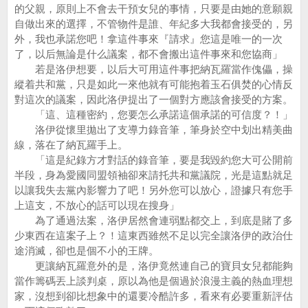
的父親，原則上不會去干預女兒的事情，只要是由她的意願親
自做出來的選擇，不管物件是誰、年紀多大我都會接受的，另
外，我也承諾您吧！拿這件事來『請求』您這是唯一的一次
了，以后無論是什么議案，都不會搬出這件事來和您協商」
若是洛伊想要，以后大可用這件事把納瓦羅當作傀儡，操
縱着共和黨，只是如此一來他就有可能抱着玉石俱焚的心情反
對這次的議案，因此洛伊提出了一個對方應該會接受的方案。
「這、這種密約，您要怎么承諾這個承諾的可信度？！」
洛伊從懷里拋出了支導力錄音筆，筆身於空中划出精美曲
線，落在了納瓦羅手上。
「這是紀錄方才對話的錄音筆，要是我毀約您大可公開前
半段，身為愛國同盟領袖卻來請托共和黨議院，光是這點就足
以讓我失去黨內影響力了吧！另外您可以放心，證據只有您手
上這支，不放心的話可以現在搜身」
為了通過法案，洛伊居然會連弱點都交上，到底是賭了多
少東西在這案子上？！這東西雖然不足以完全讓洛伊的政治仕
途消滅，卻也是個不小的王牌。
更讓納瓦羅意外的是，洛伊竟然連自己的寶貝女兒都能夠
當作籌碼丟上談判桌，原以為他是個過於浪漫主義的熱血理想
家，沒想到卻比想象中的還要冷酷許多，看來有必要重新評估