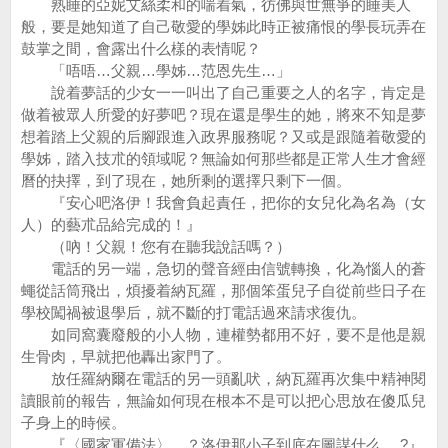
熟睡的亞妮艾絲柔和的喘着氣，彷佛與世無爭的睡美人
般，要是她知道了自己敬愛的學姊此時正被痛恨的學長玩弄在
鼓掌之間，會露出什么樣的表情呢？
「唔唔…父親…學姊…范恩先生…」
說着夢話的少女一一叫出了自己重要之人的名字，肯定是
做着被眾人所愛的好夢吧？現在還是學生的她，將來不知是夢
想着踏上父親的后腳跟進入政界服務呢？又或是跟隨着敬愛的
學姊，踏入技朮的領域呢？無論如何那些都是正常人生才會經
曆的抉擇，到了現在，她所剩的選擇只剩下一個。
『安心吧洛伊！我會負起責任，把你的女兒化為名為（女
人）的藝朮品給完成的！』
（吶！父親！您有在聽我說話嗎？）
電話的另一端，急切的聲音經由信號轉換，化為惱人的蒼
蠅從話筒飛出，煩擾着納瓦羅，那個笨蛋兒子自從前些日子在
學校闖禍被退學后，就不斷的打電話過來請求復仇。
如同窩囊廢般的小人物，連權勢都用不好，要不是他是親
生骨肉，早就把他轟出家門了。
放任羅納爾在電話的另一頭亂吠，納瓦羅再次集中精神閱
讀眼前的報告，無論如何現在根本不是可以把心思放在傻瓜兒
子身上的時候。
『〈國家軍備法〉…？洛伊那小子到底在圖謀什么….?』