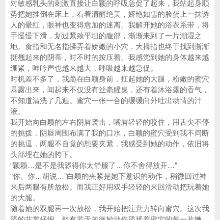
对敏感乳头的刺激直接让白颖的呼吸急促了起来，我站起身顺
势把她推倒在床上，看着清丽绝美，娇艳如雪的脸蛋上一抹诱
人的晕红，眼神也变得愈加的迷离。我解开她的浴衣系带，将
手慢慢下滑，划过紧致平坦的腹部，渐渐来到了一片潮湿之
地。食指和无名指揉弄着娇嫩的小穴，大拇指也终于找到渐渐
挺翘起来的阴蒂，时不时的按压着。我感觉到她的身体越来越
绷紧，呻吟声也越来越大，呼吸越来越急促。
时机差不多了，我跪在白颖身前，扛起她的大腿，粉嫩的蜜穴
暴露出来，闻起来不仅没有丝毫腥臭，还有着沐浴露的香气，
不知道清洗了几遍。蜜穴一张一合的缓缓向外吐出动情的汁
液。
我开始向白颖的左右阴唇袭击，嘴唇轻轻的咬住，用舌尖不停
的挑拨，阴唇周围布满了我的口水，白颖的蜜穴受到我不间断
的挑逗，两腿不自觉的想要夹紧，我感受到她的动作，依旧将
头部埋在她的胯下。
“颖颖…是不是我舔得你太舒服了…你不舍得放开…”
“你、你…胡说…”白颖的夹紧是她下意识的动作，稍微回过神
来后两腿有所放松。而我正好用双手轻轻的来回滑动把玩着她
的大腿。
随着她的双腿再一次放松，我开始把注意力转向蜜穴。这次我
舔的非常仔细，似有若无的微妙动作舔舐着蜜穴的每一片嫩