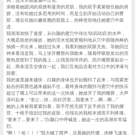
风，连淫水都渗漏不出去。
亲吻着她圆润的肩膀和凝滑的背肌，我的双手紧紧锁住她的肩
膀，没有给她过多思考的时间，而是立刻开始活动自己的臀
部，撞击在她白嫩挺翘的屁股上，肉棒使劲地往她蜜穴中挺
进。
我渐渐加快了速度，从白颖的蜜穴中传出‘咕叽咕叽’的水声，
大概是跪坐的缘故，她的淫水也能更顺利地从穴中跟随肉棒的
抽插一并出来，她扭过头来，我看到她的双眼无焦。等她回过
神来看清是我，马上张开樱唇向我吻来，随着呼吸散发出的淫
靡热息喷到了我的脸上，让我觉得痒痒的。四片嘴唇紧贴在一
起，两条湿舌交缠在一起，我们互相品尝着对方口中的津液与
甜蜜。
我的速度越来越快，白颖的身体也开始颤抖了起来，与我紧密
贴合的双唇也越来越贴不住，最终身体的颤抖与蜜穴中的快乐
超过了嘴上可以带来的这一点快感，她放开了我的嘴唇，大声
浪叫起来：“老公…快…你好厉害…我要来了…啊…啊…”
她的上身被我紧紧扣着，双手茫然无措下反手抓住了我的腰
背。十根手指划过我的皮肤，但现在的我根本感觉不到疼痛。
“要来了…要来了…”白颖口中呼喊道，她这一次的高潮非常猛
烈。
“啊！！哈！！！”我大喊了两声，压着她的纤腰，肉棒飞速地