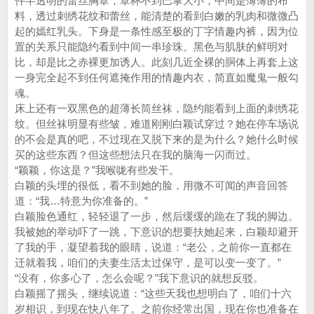
件半透明的蕾丝胸罩，罩杯不到巴掌大小，中间是薄薄的布
料，透过刺绣花纹和蕾丝，能清楚的看到白嫩的乳肉和微微凸
起的嫣红乳头。下身是一条性感至极的丁字情趣内裤，因为位
置的关系只能隐约看到中间一串珍珠。黑色与肌肤的鲜明对
比，却是比之赤裸更加诱人。此刻几近全裸的胴体上再套上这
一身完全起不到任何遮掩作用的情趣内衣，简直如魔鬼一般勾
魂。
床上还有一双黑色的超薄长筒丝袜，隐约能看到上面的刺绣花
纹。但丝袜明显有些皱，难道刚刚白颖试穿过？她在停车场说
的不会是真的吧，不过现在又脱下来的是为什么？她什么时候
买的这些东西？但这些想法只在我的脑海一闪而过。
“颖颖，你这是？”我喉咙有些发干。
白颖的头埋的很低，看不到她的脸，用微不可闻的声音回答
道：“我…特意为你准备的。”
白颖脸色通红，轻轻退了一步，然后缓缓的跪在了我的脚边。
我被她的举动吓了一跳，下意识的想要扶她起来，白颖却避开
了我的手，凝望着我的眼睛，说道：“老公，之前你一直都在
迁就着我，咱们的夫妻生活太过保守，是可以变一变了。”
“没有，你多心了，怎么会呢？”我下意识的就想反驳。
白颖摇了摇头，继续说道：“这些天我也想明白了，咱们十六
岁相识，到现在快八年了。之前你经常出国，现在你也准备在