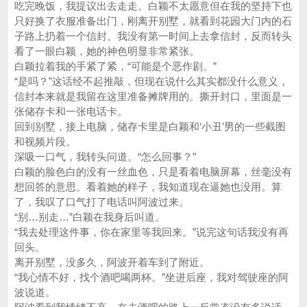
吃完晚饭，我提议出去走走。白颖不太愿意但在我的坚持下也
只好换了衣服准备出门，刚离开别墅，就看到花园大门内的石
子路上扔着一个信封。我没有第一时间上去拿信封，反而转头
看了一眼白颖，她的神色明显非常紧张。
白颖拉着我的手紧了紧，“可能是个恶作剧。”
“是吗？”这话经不起推敲，但现在说什么其实都没什么意义，
信封本来就是我留在这里准备摊牌用的。撕开封口，里面是一
张储存卡和一张电话卡。
回到别墅，接上电脑，储存卡里是白颖和‘小丑’男的一些截图
和视频片段。
深吸一口气，我转头问道。“怎么回事？”
白颖的脸色白的没有一丝血色，只是看着电脑屏幕，丝毫没有
想回答的意思。看着她的样子，我知道现在逼她也没用。算
了，我叹了口气打了电话叫阿波过来。
“别…别走…”白颖在我身后叫道。
“我去处理这件事，你在家里等我回来。”说完这句话我没有再
回头。
离开别墅，没多久，阿波开着车到了附近。
“我心情不好，找个酒吧喝两杯。”坐进后座，我对驾驶座的阿
波说道。