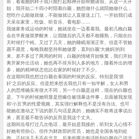
班，看着她的样子我只能打起精神开始帮她请假。从这一天开
始，我开始二十四小时陪着白颖，她想做什么就陪她做什么，
想吃什么能做就做，不能做就让人直接送上门。一开始我们成
天呆在家里，吃饭、听音乐、看电影……
我做家务或运动的时候，她就坐在一边看着我。最初几晚白颖
会在半夜做噩梦醒来，让我随后的几天都不敢睡熟，只能在白
天时候打个盹。又过了几天，她的睡眠渐渐正常。但是不管她
愿不愿意，每晚我都坚持和她做爱，直到白颖‘大姨妈’的到
来。差不多过了两周的时间，白颖的情绪开始恢复，我们开始
离开家外出活动，她也再不排斥到人多的地方，随着外出的增
多，她的精神状态也比在家的时候好了不少。
在这期间我也想过白颖在泰国的时候的反应。特别是我‘抓
奸’之后的反应。但是想来想去我也只有一知半解，女人和男
人的思维确实有很大不同，另一个白颖是这样，现在的白颖也
是。下午的时候她明显是想瞒住被强暴这件事，后面被我发现
和‘小丑’男的性爱视频，其实强行解释也不是没有办法。也可
能她在激动之下说的那几句话是真的，她确实不敢将这事说出
来，甚至最不敢告诉的反而是我这个丈夫。
这期间岳母打过几次电话，最开始是我接的，听到女儿心情不
好她有些担心。但作为财政部的官员，她也是全国各地到处
跑，正好这几天不在北京，后来的两次电话听到白颖自己说没