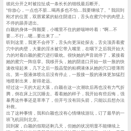
彼此分开之时被拉扯成一条长长的细线最后断开。
“你放心，一点也不脏…喝再多也不怕…我要继续了。” 我回到
刚才的位置，双唇紧紧的贴住阴道口，舌头在蜜穴中的肉壁上
不停的舔弄进出。
白颖的身体一阵颤栗，小嘴里不住的娇喘呻吟着：“啊…不
要…不行…嗯…要出来了…”
听到这里，我更不会停下，舌头向更深处探去，舌尖顶弄着蜜
穴中的肉壁，大量的淫水被它带入嘴里，在咽下之后我开始大
力的对着白颖的蜜穴进行吸吮。很快她的声音就停了，紧接着
她的蜜穴一阵痉挛。我移开头，她的阴道口开始一鼓一胀的快
速收缩起来，几下之后一股晶莹的粘稠液体从她的穴口喷薄而
出。第一股液体喷出后没有停止，一股接一股的液体更加猛烈
地喷射出来，射得老远。
经过这一天的大起大落，白颖在这一次潮吹后再也没有力气折
腾，倒在床上沉沉睡去。看着她的样子，我开始有些后悔，强
暴秀这件事还是草率了，但开弓没有回头箭，只能以后想办法
补救。
出了这种事情，我和白颖也没有心情继续游玩，订了最早的一
班飞机回到北京。
回到家，白颖的假期还剩几天，但她的状况明显不能继续上