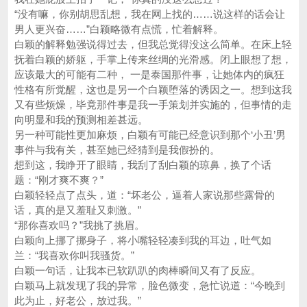
“没有嘛，你别胡思乱想，我在网上找的……说这样的话会让
男人更兴奋……”白颖略微有点慌，忙着解释。
白颖的解释勉强说得过去，但我总觉得没这么简单。在床上轻
抚着白颖的娇躯，手掌上传来丝绸的光滑感。闭上眼想了想，
应该最大的可能有二种， 一是泰国那件事，让她体内的疯狂
性格有所觉醒，这也是另一个白颖堕落的诱因之一。想到这我
又有些烦燥，毕竟那件事是我一手策划并实施的，但事情的走
向明显和我的预测相差甚远。
另一种可能性更加麻烦，白颖有可能已经意识到那个‘小丑’男
事件与我有关，甚至她已经猜到是我假扮的。
想到这，我睁开了眼睛，我刮了刮白颖的琼鼻，换了个话
题：“刚才爽不爽？”
白颖轻轻点了点头，道：“坏老公，逼着人家说那些露骨的
话，真的是又羞耻又刺激。”
“那你喜欢吗？”我挑了挑眉。
白颖向上挪了挪身子，将小嘴轻轻凑到我的耳边，吐气如
兰：“我喜欢你叫我骚货。”
白颖一句话，让我本已软趴趴的肉棒瞬间又有了反应。
白颖马上就发现了我的异常，脸色微变，急忙说道：“今晚到
此为止，好老公，放过我。”