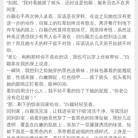
“别闹。”我对着她摇了摇头，还好这是包厢，服务员也不在房
间里。
白颖右手再次伸入桌底，应该是在穿鞋。在这之后她也没有更
进一步的动作，但脸上的红晕始终没有散去。离开餐厅到地下
停车场的路上，白颖仍然显得意犹味尽。我觉得奇怪，虽然这
种美足诱惑很少有男人会不喜欢，但白颖怎么会想到这么做
的？而且她今天的样子挺不对劲，应该说从几天前开始就不对
劲。
“老公，刚刚那样你不喜欢的话，我也可以穿上丝袜帮你…”白
颖靠在我的身上说道。
一瞬间，我想到之前她穿的黑色连裤袜，丝袜包裹着的挺翘屁
股，性感美腿，白嫩脚趾，红色指甲……摇了摇头，低头看到
她的眼睛正盯着我，眼神闪动。
看到四周没什么人，我不轻不重的拍了下她的屁股，“你老公
没有恋足癖！”
“那…剩下的惊喜回家给你。”白颖轻轻笑着。
回到家，白颖洗完澡，让我进浴室‘仔细’清洗干净。等我洗好
回到卧室，就看到她竟然穿了一套黑色的轻薄短裙，黑纱几近
透明，覆盖在白嫩的肌肤上，添加了一层朦胧诱惑的味道。短
裙下面是一套黑色内衣，系带都是超细的性感样式。上身是一