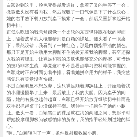
白颖说到这里，脸色变得越发通红，拿着刀叉的手停了一会，
微微低头没有看向我，然后深吸了一口气像是下了什么决心，
她的右手放下餐刀放到桌下摸索了一会，然后又重新拿起开始
切牛排。
正低头吃饭的我忽然感觉一个柔软的东西轻轻踩在我的脚面
上，隔着皮革我大概能猜到是白颖的裸足。侧头看了一眼桌
下，果然没错，我看到了一抹红色，那是白颖指甲油的颜色。
那只玉足开始主动用大脚趾不住的拨弄着我的脚踝，甚至还探
入我的裤腿里，让裸足和我的皮肤也能够充分的摩擦，可惜她
的技巧非常生疏，毕竟这种事不是看点学习资料就能掌握的。
白颖此时正在对面切着牛排，看着她拼命用力的样子，我突然
感觉只有笑意没有快感。
不过白颖明显不想放弃，这只裸足顺着脚踝往上，开始顺着我
的小腿慢慢攀了上来，最后放上了我的大腿。因为桌子的间
隔，她的右腿也越伸越直，白颖已经开始放弃继续切牛排而是
双手都抓起桌子边沿保持平衡。我伸手一把捞住了她的小腿
肚。低头一看，白颖雪白的裸足就在我的两腿之间，想起平时
帮她按摩腿脚极为敏感怕痒的所在，我的指甲轻轻划过她的脚
心。
“啊…”白颖轻叫了一声，条件反射般收回小脚。