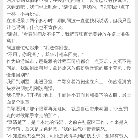
阿波看到我情绪不高，在去酒吧的路上一反常态没有多说话。
来到酒吧，我们坐上吧台，“随便点，算我的。”说完我也点了
一杯，不再说话。
在酒吧呆了两个多小时，期间阿波一直想找我说话，但我只是
让他喝酒，什么也不肯多谈。
“谢谢。”看着时间差不多了，我把五张百元美钞放在桌上准备
离开。
阿波连忙站起来，“我送你回去。”
“不用，你喝酒了，我坐计程车回去。”
作为旅游城市，芭提雅的计程车司机都会一点英语，交流不是
问题。我回到出租屋，拿起原来放假扮强暴犯的那个背包，慢
慢走回别墅。
我回到别墅，走进卧室，白颖穿着浴袍坐在床上，仍然湿润的
头发说明她刚刚洗完澡。
我把背包打开扔到地上，里面是小丑面具和换下的衣服，最上
面是个眼罩。
白颖看到了那个眼罩再无疑问，就是自己带来泰国，‘小丑’男
走的时候顺手拿走的那个。
“查清楚了，是个本地的混混，之前在别墅区工作，本来是入
室行窃，后来是见色起意。”我的语气中带着恼怒。
“不知道他怎么想的，可能是觉得拿到的钱太少，觉得有钱人