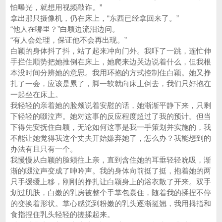
怕曝光，就想用视频敲诈。”
拿出那只摄像机，仍在床上，“东西已经拿回来了。”
“他人在哪里？”白颖边流泪边问。
“有人会处理，保证他不会再出现。”
白颖的身体抖了抖，站了起来冲向门外。我吓了一跳，连忙伸
手拦住顺势把她推倒在床上，她爬来边哭边说着什么，但我根
本没时间分辨她的意思。我用环抱的方式控制住白颖。她又挣
扎了一会，应该是累了，脚一软就向床上倒去，我们只好抱在
一起坐在床上。
我轻轻的亲着她的脸颊说着安慰的话，她渐渐平静下来，只剩
下轻轻的啜泣声。她对这事的反应程度超过了我的预计。但当
下得先安抚住白颖，无论如何这事是我一手策划并实施的，我
不能让她觉得我这个丈夫开始嫌弃她了，怎么办？我能想到的
办法有且只有一个。
我慢慢从白颖的脸颊往上亲，直到含住她的耳垂轻轻吮吸，渐
渐的啜泣声变成了呻吟声。我的身体向前挺了挺，抱着她的两
只手缓缓上移，刚刚的挣扎让白颖身上的浴衣散了开来。双手
划过肌肤，白嫩的乳房被整个手掌包裹住，随着我的揉捏不停
的变换着形状。掌心感觉到粉嫩的乳头逐渐挺翘，我用拇指和
食指捏住乳头轻轻的搓揉起来。