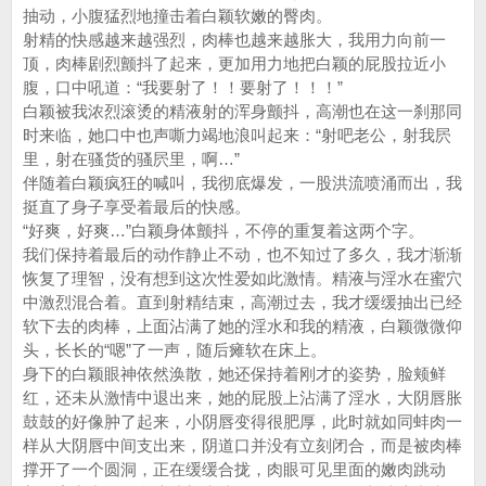
抽动，小腹猛烈地撞击着白颖软嫩的臀肉。
射精的快感越来越强烈，肉棒也越来越胀大，我用力向前一
顶，肉棒剧烈颤抖了起来，更加用力地把白颖的屁股拉近小
腹，口中吼道：“我要射了！！要射了！！！”
白颖被我浓烈滚烫的精液射的浑身颤抖，高潮也在这一刹那同
时来临，她口中也声嘶力竭地浪叫起来：“射吧老公，射我屄
里，射在骚货的骚屄里，啊…”
伴随着白颖疯狂的喊叫，我彻底爆发，一股洪流喷涌而出，我
挺直了身子享受着最后的快感。
“好爽，好爽…”白颖身体颤抖，不停的重复着这两个字。
我们保持着最后的动作静止不动，也不知过了多久，我才渐渐
恢复了理智，没有想到这次性爱如此激情。精液与淫水在蜜穴
中激烈混合着。直到射精结束，高潮过去，我才缓缓抽出已经
软下去的肉棒，上面沾满了她的淫水和我的精液，白颖微微仰
头，长长的“嗯”了一声，随后瘫软在床上。
身下的白颖眼神依然涣散，她还保持着刚才的姿势，脸颊鲜
红，还未从激情中退出来，她的屁股上沾满了淫水，大阴唇胀
鼓鼓的好像肿了起来，小阴唇变得很肥厚，此时就如同蚌肉一
样从大阴唇中间支出来，阴道口并没有立刻闭合，而是被肉棒
撑开了一个圆洞，正在缓缓合拢，肉眼可见里面的嫩肉跳动