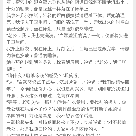
着，蜜穴中的混合液此刻也从她的阴道口源源不断地流出来，
十分的粘稠，像是拉丝一样落在了床单上。
我拿来几张抽纸，轻轻的帮白颖擦拭清理着下体。帮她清理
完，我便去了卫生间，仔细的清洗了一番，等我出来的时候白
颖已经起身，坐在床边，只是脸颊依然绯红。
“老公，我…我也去洗洗。”白颖羞涩的说了一句，便低着头进
了卫生间。
我穿上睡衣，躺在床上。片刻之后，白颖已经洗漱完毕，情趣
内衣也换成了普通的睡衣。
她乖巧的躺到我的身边，枕着我肩膀，说道：“老公，我们聊
聊吧。”
“聊什么？聊聊今晚的感受？”我笑道。
“嗯。”白颖轻轻点了点头，沉思片刻，才说道：“我们结婚快四
年了，今晚能让你开心，我也是高兴的。嗯，刚刚那次我也很
舒服，从没这么舒服过。之前在泰国…”
“等等，老实交待，那几句话是什么意思，要找别的男人，你
老公现在满足不了你？”我装作酸溜溜的语气打断了她的话，
泰国的事目前还是禁忌，我不想谈这个话题。
白颖抬起头来，神情反而轻松了不少，笑着说道：“对不起嘛
老公，那是我随口说的，人家可不是随便的人。”
我在她屁股上拍了一记，“你真的没这么想过？”