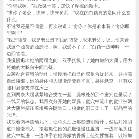
“你求我啊。”我微微一笑，加快了摩擦的频率。
“求你了老公，快来，快来肏我…”现在的白颖真的是问什么答
什么。
不过我还是不满意，再次说道：“肏你？你是谁来着？肏你哪
里啊？”
“我是骚货，我是老公最下贱的骚货，求求老公，嗯…快来肏
我这个骚货的骚屄吧，啊…我受不了了…”白颖一边呻吟，一
边回答着。
我慢慢退出她的两腿之间，双手抚摸上了她白嫩的大腿，用力
将她的大腿向中间合拢。
白颖配合着我的动作，慢慢地把自己的双腿合拢起来，并抬高
自己腰部，她的身体和大腿渐渐变得平直，身体悬空，只有双
腿和肩部支撑在床上。
直到两条大腿紧紧地合拢在一起，腿根处的那个蜜穴也呈现了
一线天的状态。我再次分开她的双腿，蜜穴中流出的蜜汁被两
片大阴唇挤压着堆积在阴道口，粉嫩的洞口染上了一层晶莹的
光泽。
我扶着肉棒摆动几下，让龟头沾上那些透明蜜汁，然后对准阴
道口慢慢插入。接着抓住她的屁股慢慢往里挤，一边将龟头往
蜜穴中挺进，一边伸手在她弹嫩的臀瓣上使劲揉捏着，以增加