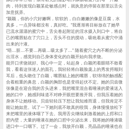
肉，待到发现白颖某处敏感点时，就执意的停留在那里以舌尖
加意抚弄。
“颖颖，你的小穴好嫩啊，软软的，白白嫩嫩的像是豆腐，水
真多，一点异味都没有，真好吃。”我逐渐将目标放在了她早
已流水潺潺的蜜穴中，舌尖卷起附近的淫水摄入到口中，将自
己的嘴唇贴在了穴口上，舌头不住的搅动，吸吮着从蜜穴中涌
出来的汁液。
“唔…脏…不要…再吸…吸太多了…” 随着蜜穴之内不断的分泌
出淫水，感觉到自己身体变化的白颖开始向我求饶。
能开口求饶就好。我心中一定，站起身，白颖闭着眼睛不敢看
我，看着这张迷人的面孔，我轻轻将白颖脸庞上的秀发捋顺到
耳后，低头吻住了白颖，嘴唇贴上她的嘴唇，软绵绵的触感配
合着粗重的鼻息，白颖的胸部也是变得起伏不定。她的贝齿微
张像是在迎合我的舌头进来，我把嘴里混合着唾液的爱液送入
她的口中，她感到味道不对睁开眼想要推开我，但我压着她的
身体不让她移动。贝齿轻轻压下想让我知难而退，但我肯定不
能让她如意。试了一下她到底不敢真的咬我，身体慢慢放松下
来把嘴里的液体咽了下去。我用舌尖继续刺激着她的上腭和口
腔内壁，大量的唾液在她的口腔中分泌出来，我将她的唾液吸
进口中一口咽下。过了一会，我放开白颖，亮晶晶的唾液也在