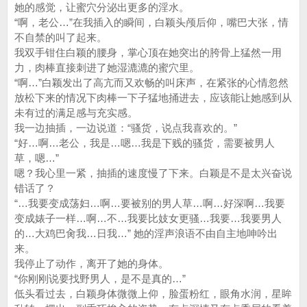
她的感觉，让蜜穴分泌出更多的淫水。
“啊，老公…”在我插入的瞬间，白颖头颅后仰，嘴巴大张，情
不自禁的叫了起来。
我双手钳住白颖的腰身，掌心顶在她突出的胯骨上猛然一用
力，肉棒直接刺进了她湿漉漉的蜜穴里。
“啊…”白颖发出了高亢而又欢畅的叫床声，在紧张的心情忽然
放松下来的情况下肉棒一下子猛地捅进去，应该能让她感到从
未有过的满足感与充实感。
我一边抽插，一边说道：“骚货，说点我喜欢的。”
“好…啊…老公，我是…嗯…我是下贱的骚货，需要被男人
草，嗯…”
嗯？我心里一紧，抽插的速度慢了下来。白颖是不是太兴奋说
错话了？
“…我要变成荡妇…啊…要被别的男人草…啊…好深啊…我要
变成婊子一样…啊…不…我要比妓女更骚…我要…我要男人
的…大鸡巴肏我…日我…” 她的淫声浪语不由自主地呻吟出
来。
我停止了动作，离开了她的身体。
“你刚刚说要找野男人，是不是真的…”
低头看过去，白颖身体微微上仰，脸蛋粉红，眼角水润，星眸