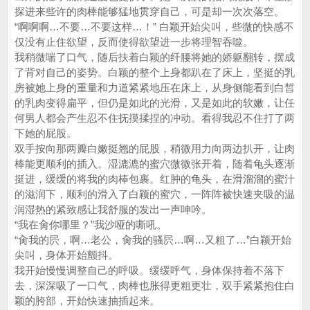
探进来些许的肉棒能够猛地贯穿自己，可是却一次次落空。
“啊啊啊…不要…不要这样…！” 白颖开始尖叫，些微的快感不
仅没有止住欲望，反而使得欲望进一步将理智吞噬。
我稍微喘了口气，随后扶着白颖的纤腰将她的娇躯翻转，摆成
了背对自己的姿势。白颖的整个上身都趴在了床上，坚挺的乳
房被她上身的重量和力道紧紧地压在床上，从身侧能看到白皙
的乳肉变得扁平，但仍是如此的光滑，又是如此的软嫩，让任
何男人都会产生忍不住抚摸揉捏的冲动。看得我忍不住打了两
下她的屁股。
双手按向那两瓣白嫩挺翘的屁股，稍微用力向两边扒开，让肉
棒能更顺利的插入。湿漉漉的蜜穴微微张开着，随着龟头逐渐
挺进，缓缓的将我的肉棒包裹。红肿的龟头，在滑溜溜的蜜汁
的滋润下，顺利的滑入了白颖的蜜穴，一阵阵被快速夹吸的温
润湿热的紧致感让我舒服的发出一声呻吟。
“我在肏你哪里？”我沙哑的嘶吼。
“肏我的屄，啊…老公，肏我的骚屄…啊…又粗了…”白颖开始
尖叫，身体开始颤抖。
我开始慢慢调整自己的呼吸。缓缓呼气，身体保持着不落下
去，深深吸了一口气，肉棒也胀得更粗更壮，双手紧紧抱住白
颖的胯部，开始快速抽插起来。