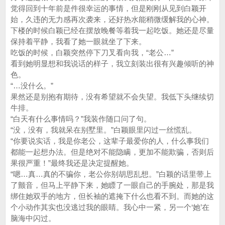
觉得回到十年前是件很幸运的事情，但是刚刚从见到白颖开
始，久违的无力感再次袭来，还好热水能稍微缓解我的心神。
下楼的时候白颖已经在摆放晚餐等着我一起吃饭。她还是尽量
保持着平静，我看了她一眼就坐了下来。
吃饭的时候，白颖突然停下刀叉看向我，“老公…”
看到她明显想和我说话的样子，我立刻装出很有兴趣倾听的神
色。
“…没什么。”
果然还是别抱有期待，没有希望就不会失望。我低下头继续切
牛排。
“白天有什么事情吗？”我装作随口问了句。
“没，没有，我就呆在别墅里。”白颖眼里闪过一丝慌乱。
“你要说实话，我是你老公，这辈子最爱你的人，什么事我们
都能一起想办法。但是绝对不能隐瞒，更加不能欺骗，否则后
果很严重！”最终我还是决定提醒她。
“嗯…真…真的不骗你，老公你别胡思乱想。”白颖的话里带上
了颤音，但马上平静下来，她瞟了一眼自己的手腕处，那是我
绑住她双手的地方，但长袖的遮掩下什么也看不到。而她的这
个小动作其实也没逃过我的眼睛。我心中一紧，另一个‘她’在
脑海中闪过。