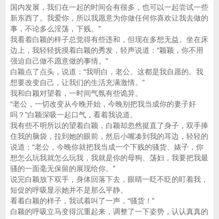
国内发展，我们在一起的时间会有很多，也可以一起尝试一些
新东西了。我爱你，所以我愿意为你做任何你喜欢让我去做的
事，不论多么淫荡，下贱。”
我看着白颖的样子总觉得有些违和，但现在多想无益。坐在床
边上，我轻轻抚摸着白颖的秀发，轻声说道：“颖颖，你不用
强迫自己做不愿意做的事情。”
白颖点了点头，说道：“我明白，老公。这都是我自愿的。我
想要改变自己，让我们的生活充满激情。”
我和白颖对望着，一时间气氛有些诡异。
“老公，一切改变从今晚开始，今晚别把我当成你的妻子好
吗？”白颖深吸一起口气，看着我说道。
我有些不明所以的望着白颖，白颖却忽然挺直了身子，双手捧
住我的脑袋，拉到她的眼前，然后小嘴凑到我的耳边，轻轻的
说道：“老公，今晚你就把我当成一个下贱的骚货、婊子，你
想怎么玩我就怎么玩我，我就是你的母狗、荡妇，我要把我最
骚的一面毫无保留的展现给你。”
说完白颖放下双手，身体回落下去，眼睛一眨不眨的盯着我，
短促的呼吸显示她并不是那么平静。
看着白颖的样子，我试着叫了一声，“骚货！”
白颖的呼吸立马变得沉重起来，调整了一下姿势，认认真真的