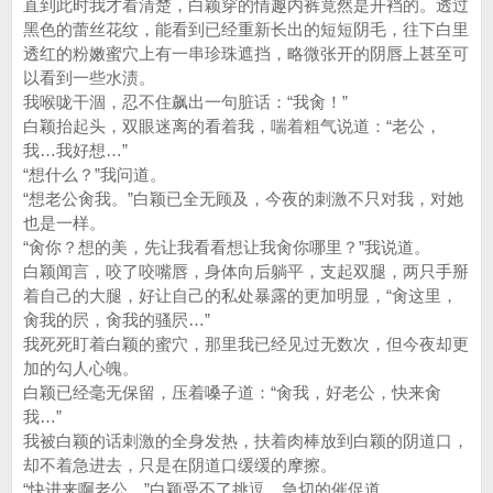
直到此时我才看清楚，白颖穿的情趣内裤竟然是开裆的。透过
黑色的蕾丝花纹，能看到已经重新长出的短短阴毛，往下白里
透红的粉嫩蜜穴上有一串珍珠遮挡，略微张开的阴唇上甚至可
以看到一些水渍。
我喉咙干涸，忍不住飙出一句脏话：“我肏！”
白颖抬起头，双眼迷离的看着我，喘着粗气说道：“老公，
我…我好想…”
“想什么？”我问道。
“想老公肏我。”白颖已全无顾及，今夜的刺激不只对我，对她
也是一样。
“肏你？想的美，先让我看看想让我肏你哪里？”我说道。
白颖闻言，咬了咬嘴唇，身体向后躺平，支起双腿，两只手掰
着自己的大腿，好让自己的私处暴露的更加明显，“肏这里，
肏我的屄，肏我的骚屄…”
我死死盯着白颖的蜜穴，那里我已经见过无数次，但今夜却更
加的勾人心魄。
白颖已经毫无保留，压着嗓子道：“肏我，好老公，快来肏
我…”
我被白颖的话刺激的全身发热，扶着肉棒放到白颖的阴道口，
却不着急进去，只是在阴道口缓缓的摩擦。
“快进来啊老公。”白颖受不了挑逗，急切的催促道。