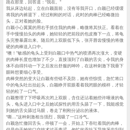
跪在那里，回答道：“我在。”
我从床边站起，立在白颖面前，没有等我开口，白颖已经缓缓
将我的内裤退下，经过刚刚的对话，此时的肉棒已经略微抬
头，正对着她的脸。
白颖小心翼翼的用右手抓住我的肉棒，略微将其扶正。看着在
手中慢慢抬头的肉棒，她轻轻的把前段的包皮撸下一点，将龟
头完整暴露出来。随后闭上双眼低下头，张开唇齿慢慢的将微
硬的肉棒送入口中。
“噢！”敏感的龟头上受到白颖口中热气的喷洒再次涨大，变硬
的肉棒长度也增加了不少，直接顶到了白颖的舌尖，令我的身
体不由得抖动一下之后发出舒服的呻吟，在这种刺激下我垂下
眼眸想要细心享受。
肉棒突然的变大让白颖有些错不及防，她有些惊慌，急忙将口
中的龟头吐出抬起头，白颖睁开双眼看着我闭眼的模样，才轻
轻的松了一口气。
白颖整理了下呼吸再次闭上双眼，含住还沾着她些许唾液的龟
头，龟头进入口中之后她试探性的用舌头舔了一下，我能感觉
到她的舌尖舔过马眼，卷走了刚刚分泌出的液体。
“嘶…”这种刺激相当强烈，我吸了一口冷气。
白颖急忙撤回舌头，停顿了一会，开始上下吞吐着我的肉棒，
但是由于她的口交技术过于青涩，匆忙的吞吐下导致牙齿刮到