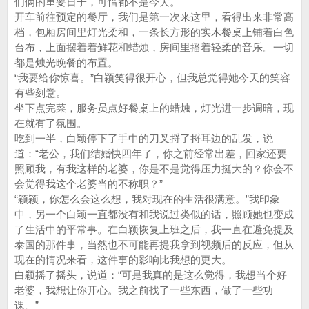
们俩的重要日子，可惜都不是今天。
开车前往预定的餐厅，我们是第一次来这里，看得出来非常高
档，包厢房间里灯光柔和，一条长方形的实木餐桌上铺着白色
台布，上面摆着着鲜花和蜡烛，房间里播着轻柔的音乐。一切
都是烛光晚餐的布置。
“我要给你惊喜。”白颖笑得很开心，但我总觉得她今天的笑容
有些刻意。
坐下点完菜，服务员点好餐桌上的蜡烛，灯光进一步调暗，现
在就有了氛围。
吃到一半，白颖停下了手中的刀叉捋了捋耳边的乱发，说
道：“老公，我们结婚快四年了，你之前经常出差，回家还要
照顾我，有我这样的老婆，你是不是觉得压力挺大的？你会不
会觉得我这个老婆当的不称职？”
“颖颖，你怎么会这么想，我对现在的生活很满意。”我印象
中，另一个白颖一直都没有和我说过类似的话，照顾她也变成
了生活中的平常事。在白颖恢复上班之后，我一直在避免提及
泰国的那件事，当然也不可能再提我拿到视频后的反应，但从
现在的情况来看，这件事的影响比我想的更大。
白颖摇了摇头，说道：“可是我真的是这么觉得，我想当个好
老婆，我想让你开心。我之前找了一些东西，做了一些功
课。”