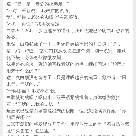
道：“是…是…老公的小弟弟。”
“不对，重新说。”我严肃的说道。
“那…那是…老公的肉棒？”白颖答道。
“不对，再说！”我再次否定。
白颖看了看我，脸色越发的通红，我知道她已经明白我想要的
答案。
果然，白颖犹豫了一下，但还是磕磕巴巴的开口道：“是…
是…鸡…鸡巴。”之前白颖从没说过这个词，刚一说完，她就
低下头，身体有些微微发颤。
我捧起她的脸，强迫她直视着我的肉棒，继续问道：“鸡巴是
用来干什么的？”
这一次白颖没有绕弯子，只是呼吸越发的沉重，颤声道：“用
来干…干我的…”
“干你哪里？”我趁热打铁。
白颖使劲的咽了咽口水，双手紧紧的握着，身体微微颤抖
着：“干我的…我的…屄。”
这应该已经是白颖能说出来的极限，但我想继续试探她：“你
的屄在哪？”
白颖下意识的将双腿分开了些，用捏的发白的手指着自己的双
腿中央答道：“在这里。”