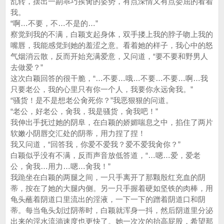
乱转，摆出一副乖巧挨肏的姿势，有点深情又有点委屈的看着
我。
“啊…不要，不…不是的…”
察觉到我的不满，白颖支起身体，双手搂上我的脖子吻上我的
嘴唇，我能感觉到她的羞涩之意。看着她的样子，我心中的怒
气烟消云散，反而开始充满爱意，又问道，“要不要和野男人
去做爱？”
这次白颖回答的很干脆，“…不要…哦…不要…不要…啊…我
只要老公，我的心里只有你一个人，我要你永远肏我。”
“骚货！是不是想老公肏死你？”我恶狠狠的问道。
“老公，好老公，肏我，我是骚货，肏我吧！”
我伸出手抚过她的阴阜，在白颖的娇媚喘息之中，掐住了两片
软嫩小阴唇交汇处的阴蒂，用力捏了捏！
我又问道，“回答我，你爱不爱我？爱不爱我肏你？”
白颖似乎没有不满，反而声音放低答道，“…嗯…爱，爱老
公，肏我…用力…嗯…肏我！”
我跪坐在白颖的两腿之间，一只手离开了那颗殷红充血的阴
蒂，按在了她的大腿内侧。另一只手握着硬如坚铁的肉棒，用
龟头蘸着阴道口里流出的淫液，一下一下的蹭着阴道口和阴
蒂。每当龟头划过阴蒂时，白颖就浑身一抖，然后阴道里分泌
出来的淫水流淌速度也更快了。她一次次的抬高屁股，希望那