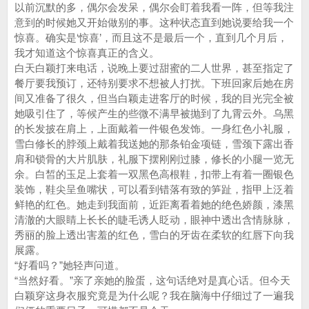
以前沉默的多，偶尔会发呆，偶尔会盯着我看一阵，但等我注
意到的时候她又开始做别的事。这种状态直到她说要给我一个
惊喜。确实是‘惊喜’，而且这不是最后一个，直到几个月后，
我才知道这个惊喜真正的含义。
白天白颖打来电话，说晚上要过甜蜜的二人世界，甚至指定了
餐厅要我预订，还特别要求不想被人打扰。下班回家后她在房
间又准备了很久，但当白颖走进客厅的时候，我的目光完全被
她吸引住了，等候产生的些微不满早被抛到了九霄云外。乌黑
的长发披在肩上，上面戴着一件银色发饰。一身红色小礼服，
雪白修长的脖颈上戴着我送她的那条铂金项链，雪颈下露出香
肩和锁骨的大片肌肤，礼服下摆刚刚过膝，修长的小腿一览无
余。白皙的玉足上套着一双黑色高根鞋，扣带上有着一圈银色
装饰，鞋尖呈鱼嘴状，可以看到错落有致的笋趾，指甲上泛着
鲜艳的红色。她走到我面前，近距离看着她的绝色娇颜，漆黑
清澈的大眼睛上长长的睫毛诱人眨动，眼神中透出含情脉脉，
秀丽的脸上透出害羞的红色，雪白的牙齿在柔软的红唇下向我
展露。
“好看吗？”她轻声问道。
“当然好看。”亲了亲她的脸蛋，这句话绝对是真心话。但今天
白颖穿这身衣服究竟是为什么呢？我在脑海中仔细过了一遍我