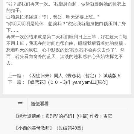
“哦？那我们再来一次。”我翻身而起，做势就要解她的睡衣上
的扣子。
白颖急忙求饶道：“别，老公，明天还要上班。”
“你明天明明是轮休，想骗我？”说完我就翻身把白颖压到了身
下……
再来一次的结果就是第二天我们睡到日上三竿，好在这天白颖
不用上班，我现在的时间也很自由。睡醒我后看着她的侧颜，
想着昨天的疯狂，心中默默的说‘我次我不会再失去你了’。然
而，转头看向窗外的蓝天，淡淡的违和感在心头始终挥之不
去。
上一篇：
《囚徒归来》同人《蝶恋花（暂定）》试读版 5
下一篇：
【蝶恋花】(００－3)作:yamiyami11[原创]
随便看看
【绿母邀请函：卖别墅的妈妈】(中篇) 作者：吉它
【小西的美母教师】（改编第49章）