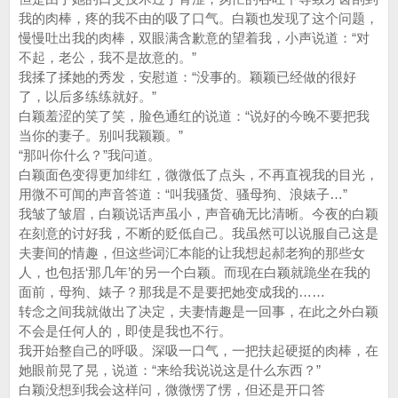
我的肉棒，疼的我不由的吸了口气。白颖也发现了这个问题，
慢慢吐出我的肉棒，双眼满含歉意的望着我，小声说道：“对
不起，老公，我不是故意的。”
我揉了揉她的秀发，安慰道：“没事的。颖颖已经做的很好
了，以后多练练就好。”
白颖羞涩的笑了笑，脸色通红的说道：“说好的今晚不要把我
当你的妻子。别叫我颖颖。”
“那叫你什么？”我问道。
白颖面色变得更加绯红，微微低了点头，不再直视我的目光，
用微不可闻的声音答道：“叫我骚货、骚母狗、浪婊子…”
我皱了皱眉，白颖说话声虽小，声音确无比清晰。今夜的白颖
在刻意的讨好我，不断的贬低自己。我虽然可以说服自己这是
夫妻间的情趣，但这些词汇本能的让我想起郝老狗的那些女
人，也包括‘那几年’的另一个白颖。而现在白颖就跪坐在我的
面前，母狗、婊子？那我是不是要把她变成我的……
转念之间我就做出了决定，夫妻情趣是一回事，在此之外白颖
不会是任何人的，即使是我也不行。
我开始整自己的呼吸。深吸一口气，一把扶起硬挺的肉棒，在
她眼前晃了晃，说道：“来给我说说这是什么东西？”
白颖没想到我会这样问，微微愣了愣，但还是开口答