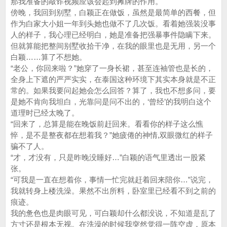
那我准备的敲诈视频应该会起到摊牌的作用。
傍晚，我回到别墅，白颖正在做饭，虽然是最简单的西餐，但
作为白家大小姐一年到头她也做不了几次饭。看着她强装没事
人的样子，我心理已经明白，她是准备把强暴事件隐瞒下来。
但就算能把整间别墅收拾干净，在我的眼里也是无用，另一个
白颖……算了不想她。
“老公，你回来啦？”她穿了一身长裙，甚至连袖管也是长的，
全身上下遮的严严实实，在泰国这种环境下其实本身就是不正
常的。如果我要问起她会怎么回答？算了，我也不想多问，要
是她不肯向我坦白，光靠问是问不出的，‘曾经’的我明白这个
道理时已经太晚了。
“回来了，总算是能在晚饭前赶回来。看看你的样子这么憔
悴，是不是整夜都在想着我？”她疲倦的神情,双眼微红的样子
骗不了人。
“才，才没有，只是昨晚没睡好…”白颖的语气里透出一股紧
张。
“可我是一直在想着你，事情一忙完就赶着回来陪你…”说完，
我就转身上楼洗澡。果然不出所料，卧室里已经看不到之前的
痕迹。
我的惫色也是肉眼可见，可白颖却什么都没说，不知道是乱了
方寸还是根本无视。在洗澡的时候我突然觉得一阵空虚，原本