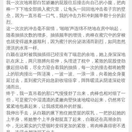
我一次次地将那白皙娇嫩的屁股往后撞击向自己的小腹，把肉
棒一下下地全部插入蜜穴里，让龟头一回回地冲击着子宫的壁
垒，因为一直吊着一口气，我的冲击力和冲刺频率都十分的剧
烈。
这一次次的冲击毫不留情，‘啪啪’声连绵不绝地在房中响起，
随着抽插次数的增多、抽插频率的增强，肉棒在蜜穴中的穿梭
也就变得越来越顺利，因为蜜汁的分泌汹涌而剧烈，如同忽然
泄洪的水库一样。
白颖在这时被我抽插得已经没有了喘息的余地，她上身深深地
趴在床上，两只胳膊向前伸，头埋进了枕中，紧致的屁股使劲
撅起扭动着，尽全力迎合着我的抽插，每一次的撞击都将她臀
上的软肉撞出一阵涟漪，一波一波、一浪一浪，向着她全身蔓
延过去，直到蜜穴开始急剧收缩痉挛，阵阵暖流从阴道深处喷
涌而出。
终于，我一直吊着的那口气慢慢舒了出来，肉棒也相对细了一
些，可是蜜穴中湿漉漉的柔嫩肉壁快速地蠕动起来，仍然将它
紧紧地包裹起来，让我感觉格外的舒服。
我伸出手去，从白颖的腋下抱住她坚挺的双乳，一把抄起她的
上半身，将她整个上半身都挺直了起来，白颖还在高潮余韵
中，无比紧实的穴壁顿时变得更加的紧致，将肉棒裹得密不透