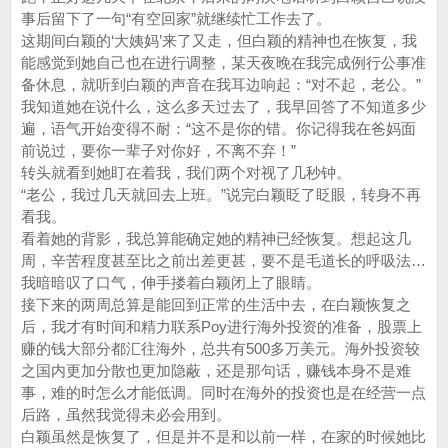
事后留下了一句“有空回家”就继续忙工作去了。
这期间白颖的‘大姨妈’来了又走，但白颖的精神也在恢复，我
能感觉到她自己也在进行调整，某天夜晚在我完成例行公事准
备休息，就听到白颖的声音在我耳边响起：“对不起，老公。”
我知道她在说什么，这么多天过去了，我早回答了不知道多少
遍，语气开始变得不耐：“这不是你的错。你记得我在爸妈面
前说过，要你一辈子对你好，不离不弃！”
转头就看到她盯在着我，我们两个对视了几秒钟。
“老公，我过几天就回去上班。”说完白颖眨了眨眼，转身不再
看我。
看着她的背影，我总算能确定她的精神已经恢复。想起这几
周，辛苦程度甚至比之前出差更甚，要不是毛道长的呼吸法…
我暗暗叹了口气，伸手搂着白颖闭上了眼睛。
接下来的两周总算是能回到正常的生活中去，在白颖恢复之
后，我才有时间和精力联系Poy进行海外投资的准备，股票上
赚的钱大部分都汇往海外，总共有500多万美元。海外投资较
之国内更加分散也更加隐蔽，还是那句话，赚钱本身不是难
事，难的时怎么才能低调。同时在海外的投资也是在经营一点
后路，虽然我觉得未必会用到。
白颖虽然是恢复了，但是并不是和以前一样，在家的时候她比